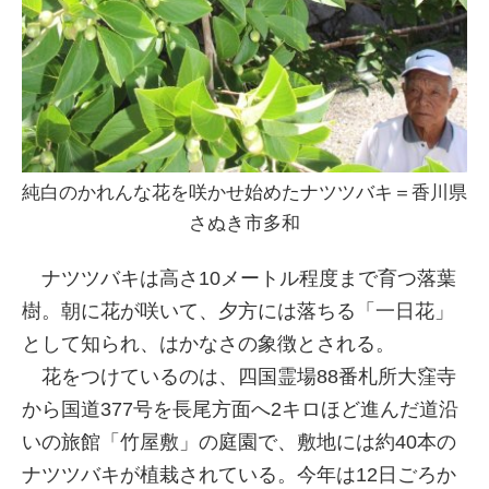
純白のかれんな花を咲かせ始めたナツツバキ＝香川県
さぬき市多和
ナツツバキは高さ10メートル程度まで育つ落葉
樹。朝に花が咲いて、夕方には落ちる「一日花」
として知られ、はかなさの象徴とされる。
花をつけているのは、四国霊場88番札所大窪寺
から国道377号を長尾方面へ2キロほど進んだ道沿
いの旅館「竹屋敷」の庭園で、敷地には約40本の
ナツツバキが植栽されている。今年は12日ごろか