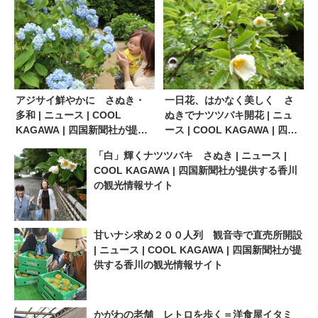
アジサイ鮮やかに さぬき・
一日花、はかなく美しく さ
多和 | ニュース | COOL
ぬきでナツツバキ開花 | ニュ
KAGAWA | 四国新聞社が提供
ース | COOL KAGAWA | 四国
する香川の観光情報サイト
新聞社が提供する香川の観光
「白」輝くナツツバキ さぬき | ニュース |
情報サイト
COOL KAGAWA | 四国新聞社が提供する香川
の観光情報サイト
甘いナシ求め２００人列 観音寺で直売所開設
| ニュース | COOL KAGAWA | 四国新聞社が提
供する香川の観光情報サイト
かがわの老舗 レトロを歩く＝洋食屋イタミ