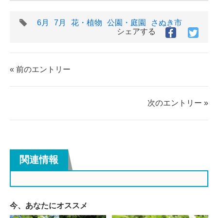
タ
6月
7月
花・植物
公園・庭園
さぬき市
グ
シェアする
Facebook
Twitt
で
で
シ
シ
ェ
ェ
« 前のエントリー
ア
ア
す
す
る
る
次のエントリー »
関連情報
今、あなたにオススメ