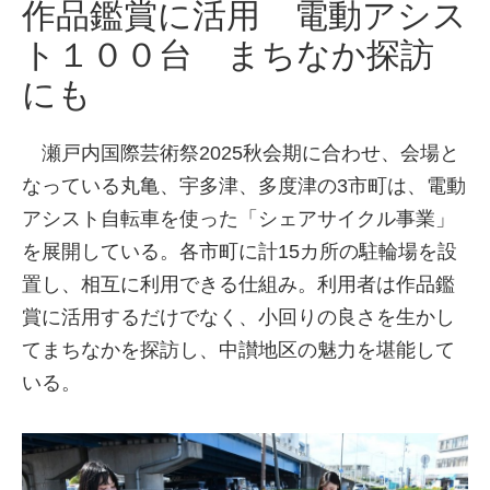
作品鑑賞に活用 電動アシス
ト１００台 まちなか探訪
にも
瀬戸内国際芸術祭2025秋会期に合わせ、会場と
なっている丸亀、宇多津、多度津の3市町は、電動
アシスト自転車を使った「シェアサイクル事業」
を展開している。各市町に計15カ所の駐輪場を設
置し、相互に利用できる仕組み。利用者は作品鑑
賞に活用するだけでなく、小回りの良さを生かし
てまちなかを探訪し、中讃地区の魅力を堪能して
いる。