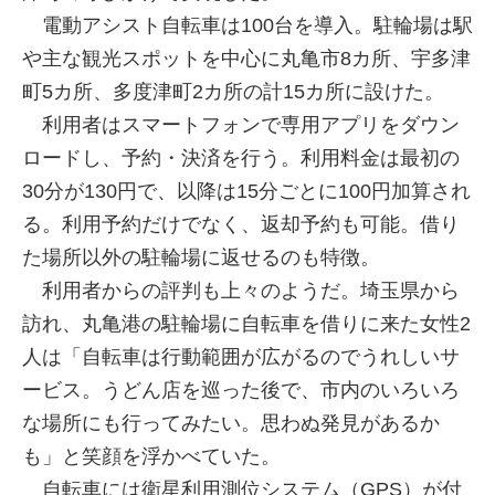
電動アシスト自転車は100台を導入。駐輪場は駅
や主な観光スポットを中心に丸亀市8カ所、宇多津
町5カ所、多度津町2カ所の計15カ所に設けた。
利用者はスマートフォンで専用アプリをダウン
ロードし、予約・決済を行う。利用料金は最初の
30分が130円で、以降は15分ごとに100円加算され
る。利用予約だけでなく、返却予約も可能。借り
た場所以外の駐輪場に返せるのも特徴。
利用者からの評判も上々のようだ。埼玉県から
訪れ、丸亀港の駐輪場に自転車を借りに来た女性2
人は「自転車は行動範囲が広がるのでうれしいサ
ービス。うどん店を巡った後で、市内のいろいろ
な場所にも行ってみたい。思わぬ発見があるか
も」と笑顔を浮かべていた。
自転車には衛星利用測位システム（GPS）が付