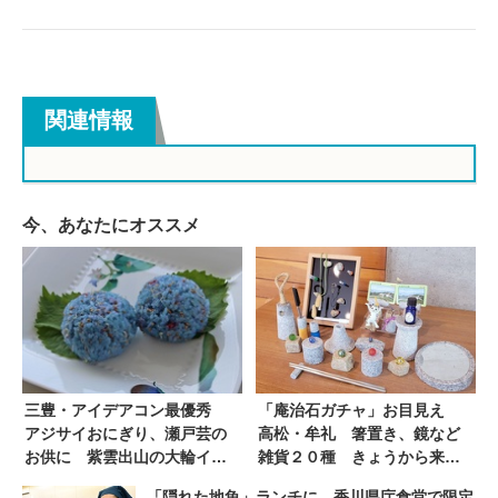
関連情報
今、あなたにオススメ
三豊・アイデアコン最優秀
「庵治石ガチャ」お目見え
アジサイおにぎり、瀬戸芸の
高松・牟礼 箸置き、鏡など
お供に 紫雲出山の大輪イメ
雑貨２０種 きょうから来月
ージ 粟島、宿泊施設で販売 |
１３日まで 「石あかり」会
「隠れた地魚」ランチに 香川県庁食堂で限定