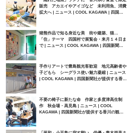
ニュース | COOL KAGAWA |
場に移設 | ニュース | COOL
販売 アカエイやアイゴなど 未利用魚、消費
四国新聞社が提供する香川の
KAGAWA | 四国新聞社が提供
拡大へ | ニュース | COOL KAGAWA | 四国新
観光情報サイト
する香川の観光情報サイト
聞社が提供する香川の観光情報サイト
猪熊作品で知る身近な美 街や建築、猫…
「住」テーマ 四国村で展覧会・来月１４日ま
で | ニュース | COOL KAGAWA | 四国新聞社
が提供する香川の観光情報サイト
手作りアートで豊島観光客歓迎 地元高齢者や
子どもら シーグラス使い魅力凝縮 | ニュース
| COOL KAGAWA | 四国新聞社が提供する香川
の観光情報サイト
不要の椅子に新たな命 作家と多度津高生制
作 秋会場・高見島 | ニュース | COOL
KAGAWA | 四国新聞社が提供する香川の観光
情報サイト
「平和」小豆島に宿す願い 俳優・青木崇高さ