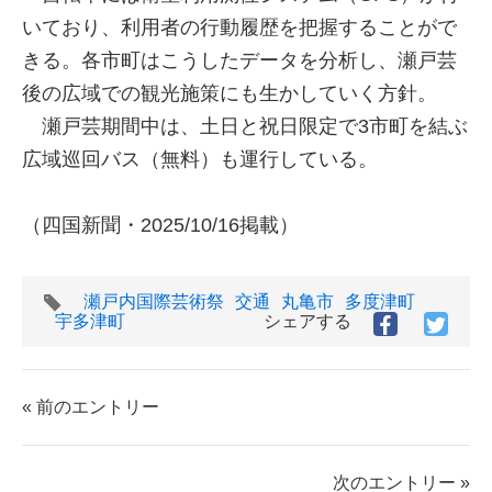
いており、利用者の行動履歴を把握することがで
きる。各市町はこうしたデータを分析し、瀬戸芸
後の広域での観光施策にも生かしていく方針。
瀬戸芸期間中は、土日と祝日限定で3市町を結ぶ
広域巡回バス（無料）も運行している。
（四国新聞・2025/10/16掲載）
タ
瀬戸内国際芸術祭
交通
丸亀市
多度津町
グ
宇多津町
シェアする
Facebook
Twitt
で
で
シ
シ
ェ
ェ
« 前のエントリー
ア
ア
す
す
る
る
次のエントリー »