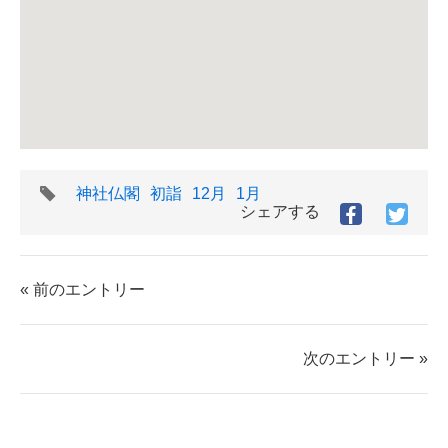
タ
神社仏閣
初詣
12月
1月
グ
シェアする
Facebook
Twitt
で
で
シ
シ
ェ
ェ
« 前のエントリー
ア
ア
す
す
る
る
次のエントリー »