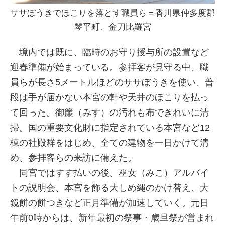
ササぼうきでほこりを落とす職員ら＝香川県仲多度郡
琴平町、金刀比羅宮
境内では既に、臨時のお守り授与所の設置など
迎春準備が始まっている。参拝客が見守る中、職
員らが長さ5メートルほどのササぼうきを使い、普
段は手が届かない本宮の軒や天井のほこりを払っ
て回った。御簾（みす）の汚れも布できれいに清
掃。国の重要文化財に指定されている本宮など12
棟の社殿群をはじめ、全ての建物を一日かけて清
め、参拝客らの来訪に備えた。
同宮ではすす払いの後、巫女（みこ）アルバイ
トの説明会、本宮を飾る大しめ縄のかけ替え、大
鏡餅の餅つきなど正月準備が加速していく。元日
午前0時からは、新年最初の祭事・歳旦祭が営まれ