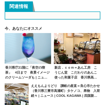
関連情報
今、あなたにオススメ
香川県庁21階に「夜空の喫
新店．ｃｏｍ＝あん工房 こ
茶」 4日まで 夜景イメージ
うじん堂 こだわりのあんこ
のクリームソーダも | ニュー
使った和菓子店 香川県高松
ス | COOL KAGAWA | 四国新
市 ７．５ＯＰＥＮ | ニュー
ええもんよりどり 讃岐の産直＝良心市たかせ
聞社が提供する香川の観光情
ス | COOL KAGAWA | 四国新
（香川県三豊市高瀬町）タケノコ、果物 入荷
報サイト
聞社が提供する香川の観光情
続々 | ニュース | COOL KAGAWA | 四国新聞
報サイト
社が提供する香川の観光情報サイト