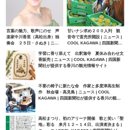
言葉の魅力、歌声にのせ 声
甘いナシ求め２００人列 観
楽家中川香里（高松出身）独
音寺で直売所開設 | ニュース |
奏会 ２５日・さぬき | ニュ
COOL KAGAWA | 四国新聞社
ース | COOL KAGAWA | 四国
が提供する香川の観光情報サ
学習に香り添えて 出釈迦寺 夏休み合わせ文
新聞社が提供する香川の観光
イト
香販売 | ニュース | COOL KAGAWA | 四国新
情報サイト
聞社が提供する香川の観光情報サイト
不要の椅子に新たな命 作家と多度津高生制
作 秋会場・高見島 | ニュース | COOL
KAGAWA | 四国新聞社が提供する香川の観光
情報サイト
高松まつり、初のアリーナ開催 歌と笑い「聖
地」彩る 来月１２～１４日、出演者決まる |