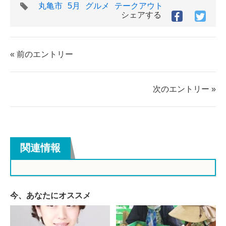
タ
丸亀市
5月
グルメ
テークアウト
グ
シェアする
Facebook
Twitt
で
で
シ
シ
ェ
ェ
« 前のエントリー
ア
ア
す
す
る
る
次のエントリー »
関連情報
今、あなたにオススメ