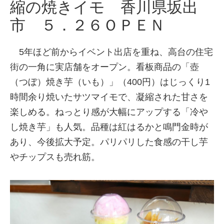
縮の焼きイモ 香川県坂出
市 ５．２６ＯＰＥＮ
5年ほど前からイベント出店を重ね、高台の住宅
街の一角に実店舗をオープン。看板商品の「壺
（つぼ）焼き芋（いも）」（400円）はじっくり1
時間余り焼いたサツマイモで、凝縮された甘さを
楽しめる。ねっとり感が大幅にアップする「冷や
し焼き芋」も人気。品種は紅はるかと鳴門金時が
あり、今後拡大予定。パリパリした食感の干し芋
やチップスも売れ筋。