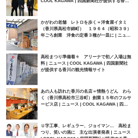
COOL KAGAWA | 四国新聞社が提供する香川
の観光情報サイト
かがわの老舗 レトロを歩く＝洋食屋イタミ
（香川県高松市錦町） １９６４（昭和３９）
年ごろ創業 洋食の定番３種が一皿に | ニュー
ス | COOL KAGAWA | 四国新聞社が提供する
香川の観光情報サイト
高松まつり準備着々 アリーナで初／入場は無
料 | ニュース | COOL KAGAWA | 四国新聞社
が提供する香川の観光情報サイト
あの人も訪れた香川の名店＝情熱うどん わら
く（香川県高松市三谷町）創業１５年のフルサ
ービス店 | ニュース | COOL KAGAWA | 四国
新聞社が提供する香川の観光情報サイト
Ｕ字工事、レギュラー、ジョイマン… 高松ま
つり、笑いの渦に 主な出演者発表 | ニュース