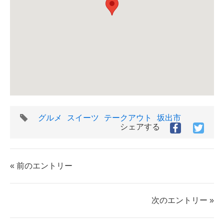
タ
グルメ
スイーツ
テークアウト
坂出市
グ
シェアする
Facebook
Twitt
で
で
シ
シ
ェ
ェ
« 前のエントリー
ア
ア
す
す
る
る
次のエントリー »