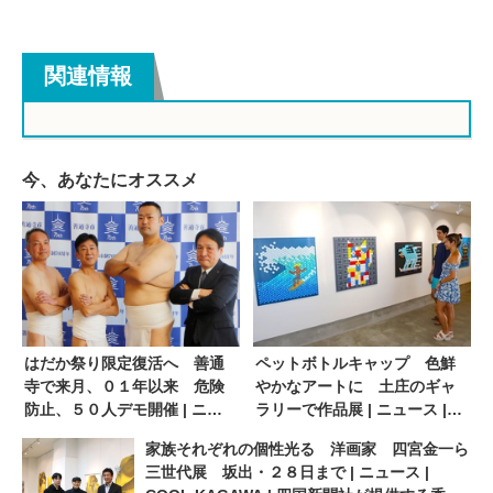
関連情報
今、あなたにオススメ
はだか祭り限定復活へ 善通
ペットボトルキャップ 色鮮
寺で来月、０１年以来 危険
やかなアートに 土庄のギャ
防止、５０人デモ開催 | ニュ
ラリーで作品展 | ニュース |
ース | COOL KAGAWA | 四国
COOL KAGAWA | 四国新聞社
家族それぞれの個性光る 洋画家 四宮金一ら
新聞社が提供する香川の観光
が提供する香川の観光情報サ
三世代展 坂出・２８日まで | ニュース |
情報サイト
イト