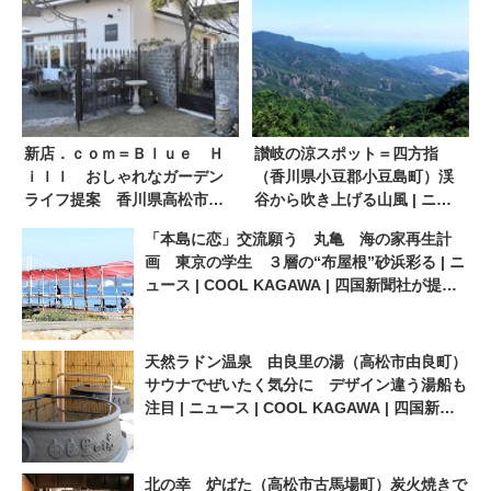
新店．ｃｏｍ＝Ｂｌｕｅ Ｈ
讃岐の涼スポット＝四方指
ｉｌｌ おしゃれなガーデン
（香川県小豆郡小豆島町）渓
ライフ提案 香川県高松市
谷から吹き上げる山風 | ニュ
９．１４リニューアルＯＰＥ
ース | COOL KAGAWA | 四国
「本島に恋」交流願う 丸亀 海の家再生計
Ｎ | ニュース | COOL
新聞社が提供する香川の観光
画 東京の学生 ３層の“布屋根”砂浜彩る | ニ
KAGAWA | 四国新聞社が提供
情報サイト
ュース | COOL KAGAWA | 四国新聞社が提供
する香川の観光情報サイト
する香川の観光情報サイト
天然ラドン温泉 由良里の湯（高松市由良町）
サウナでぜいたく気分に デザイン違う湯船も
注目 | ニュース | COOL KAGAWA | 四国新聞
社が提供する香川の観光情報サイト
北の幸 炉ばた（高松市古馬場町）炭火焼きで