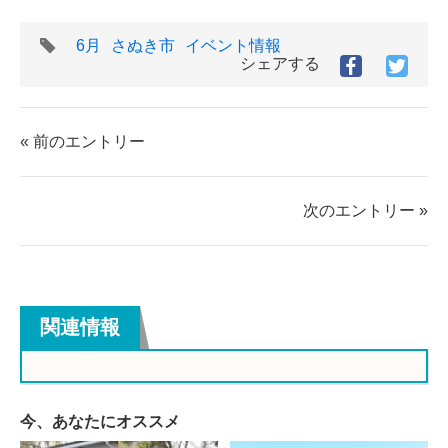
タ
6月
さぬき市
イベント情報
グ
シェアする
Facebook
Twitt
で
で
シ
シ
ェ
ェ
« 前のエントリー
ア
ア
す
す
る
る
次のエントリー »
関連情報
今、あなたにオススメ