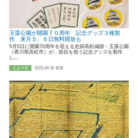
玉藻公園が開園７０周年 記念グッズ３種製
作 来月５、６日無料開放も
5月5日に開園70周年を迎える史跡高松城跡・玉藻公園
（香川県高松市）が、節目を祝う記念グッズを製作
し...
ニュース
2025.04.30 更新