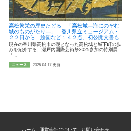
高松繁栄の歴史たどる 「高松城―海にのぞむ
城のものがたり―」 香川県立ミュージアム・
２２日から 絵図など１４２点、初公開文書も
現在の香川県高松市の礎となった高松城と城下町の歩
みを紹介する、瀬戸内国際芸術祭2025参加の特別展
「...
ニュース
2025.04.17 更新
ホーム
運営会社について
お問い合わせ