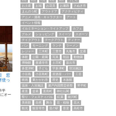
5月
6月
7月
8月
9月
うどん
お土産
お城
お花見
お遍路
さぬき市
まんのう町
アウトドア
アクティビティ
アニメ・漫画・キャラクター
アート
イベント情報
イルミネーション・ライトアップ
カフェ
グルメ
ショッピング
スイーツ
スポーツ
テイクアウト
テークアウト
ディナー
パン
モーニング
ランチ
ラーメン
レジャー
三木町
三豊市
丸亀市
交通
体験
公園・庭園
写真
初詣
動物園
博物館
善通寺市
土庄町
坂出市
多度津町
子ども
宇多津町
宿泊施設
小豆島
小豆島町
居酒屋・バー
工芸
田 窓
材使っ
映画
東かがわ市
歴史
水族館
温泉・入浴施設
瀬戸内国際芸術祭
琴平町
串半
産直
盆栽
直島町
神社仏閣
月にオー
祭り・フェスティバル
紅葉
綾川町
美術館
自然
舞台
花・植物
花火
観光
観音寺市
道の駅
音楽
高松市