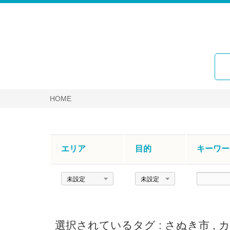
HOME
エリア
目的
キーワー
エ
目
キ
リ
的
ー
ア
ワ
ー
選択されているタグ :
さぬき市
,
カ
ド