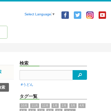
Facebook
Twitter
Yo
Select Language
▼
ア
ア
ア
カ
カ
カ
ウ
ウ
ウ
ン
ン
ン
ト
ト
ト
検索
索
検索
#うどん
タグ一覧
10月
11月
12月
1月
2月
3月
4月