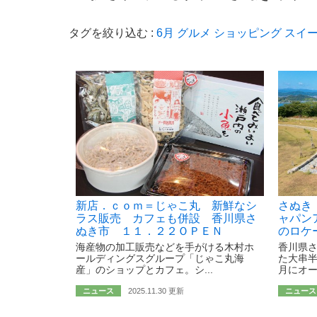
タグを絞り込む :
6月
グルメ
ショッピング
スイ
新店．ｃｏｍ＝じゃこ丸 新鮮なシ
さぬき
ラス販売 カフェも併設 香川県さ
ャパン
ぬき市 １１．２２ＯＰＥＮ
のロケ
海産物の加工販売などを手がける木村ホ
香川県
ールディングスグループ「じゃこ丸海
た大串半
産」のショップとカフェ。シ...
月にオー
ニュース
2025.11.30 更新
ニュース