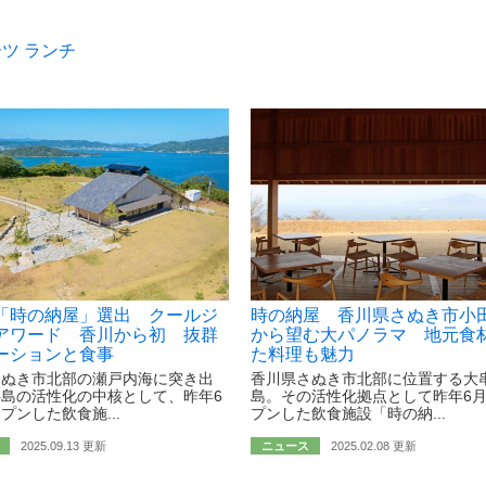
ーツ
ランチ
「時の納屋」選出 クールジ
時の納屋 香川県さぬき市小
アワード 香川から初 抜群
から望む大パノラマ 地元食
ーションと食事
た料理も魅力
さぬき市北部の瀬戸内海に突き出
香川県さぬき市北部に位置する大
島の活性化の中核として、昨年6
島。その活性化拠点として昨年6
プンした飲食施...
プンした飲食施設「時の納...
2025.09.13 更新
ニュース
2025.02.08 更新