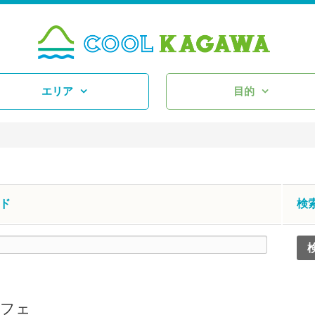
エリア
目的
ド
検
フェ