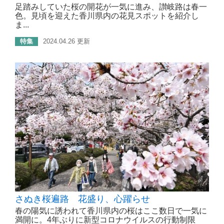
足踏みしていた桜の開花が一気に進み、讃岐路は春一
色。見頃を迎えた香川県内の花見スポットを紹介し
ま...
特集
2024.04.26 更新
さぬき桜遍路 花盛り、心躍らせ
春の陽気に誘われて香川県内の桜はここ数日で一気に
満開に。4年ぶりに新型コロナウイルスの行動制限