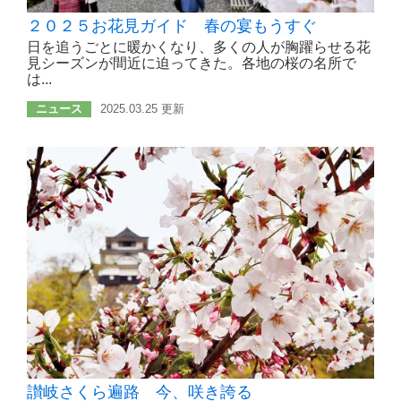
２０２５お花見ガイド 春の宴もうすぐ
日を追うごとに暖かくなり、多くの人が胸躍らせる花
見シーズンが間近に迫ってきた。各地の桜の名所で
は...
ニュース
2025.03.25 更新
讃岐さくら遍路 今、咲き誇る