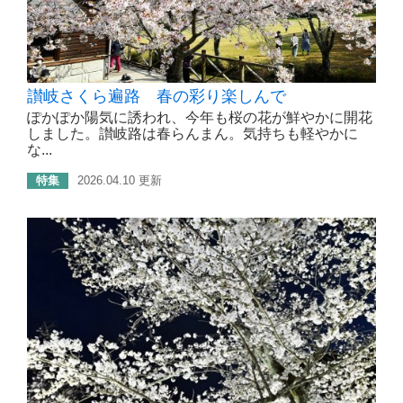
讃岐さくら遍路 春の彩り楽しんで
ぽかぽか陽気に誘われ、今年も桜の花が鮮やかに開花
しました。讃岐路は春らんまん。気持ちも軽やかに
な...
特集
2026.04.10 更新