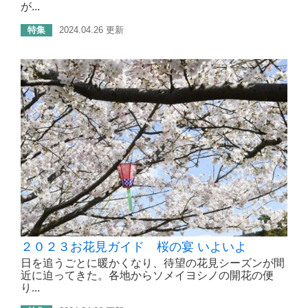
が...
特集
2024.04.26 更新
２０２３お花見ガイド 桜の宴 いよいよ
日を追うごとに暖かくなり、待望の花見シーズンが間
近に迫ってきた。各地からソメイヨシノの開花の便
り...