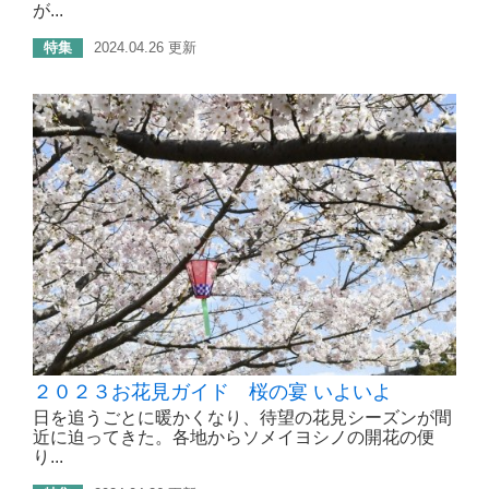
が...
特集
2024.04.26 更新
２０２３お花見ガイド 桜の宴 いよいよ
日を追うごとに暖かくなり、待望の花見シーズンが間
近に迫ってきた。各地からソメイヨシノの開花の便
り...