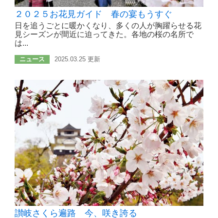
２０２５お花見ガイド 春の宴もうすぐ
日を追うごとに暖かくなり、多くの人が胸躍らせる花
見シーズンが間近に迫ってきた。各地の桜の名所で
は...
ニュース
2025.03.25 更新
讃岐さくら遍路 今、咲き誇る