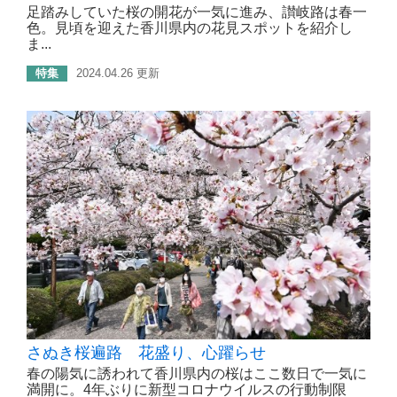
足踏みしていた桜の開花が一気に進み、讃岐路は春一
色。見頃を迎えた香川県内の花見スポットを紹介し
ま...
特集
2024.04.26 更新
さぬき桜遍路 花盛り、心躍らせ
春の陽気に誘われて香川県内の桜はここ数日で一気に
満開に。4年ぶりに新型コロナウイルスの行動制限