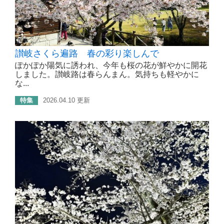
讃岐さくら遍路 春の彩り楽しんで
ぽかぽか陽気に誘われ、今年も桜の花が鮮やかに開花
しました。讃岐路は春らんまん。気持ちも軽やかに
な...
特集
2026.04.10 更新