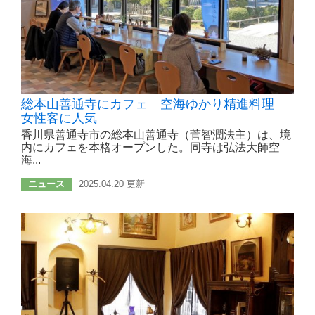
総本山善通寺にカフェ 空海ゆかり精進料理
女性客に人気
香川県善通寺市の総本山善通寺（菅智潤法主）は、境
内にカフェを本格オープンした。同寺は弘法大師空
海...
ニュース
2025.04.20 更新