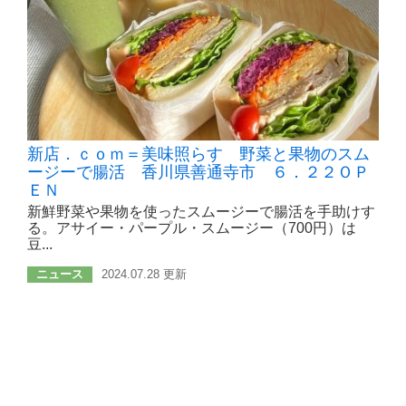
新店．ｃｏｍ＝美味照らす 野菜と果物のスム
ージーで腸活 香川県善通寺市 ６．２２ＯＰ
ＥＮ
新鮮野菜や果物を使ったスムージーで腸活を手助けす
る。アサイー・パープル・スムージー（700円）は
豆...
ニュース
2024.07.28 更新