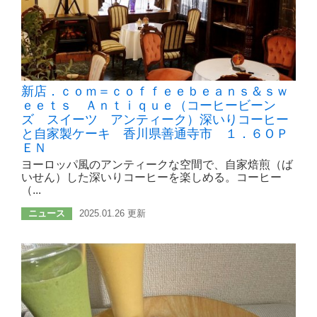
新店．ｃｏｍ＝ｃｏｆｆｅｅｂｅａｎｓ＆ｓｗ
ｅｅｔｓ Ａｎｔｉｑｕｅ（コーヒービーン
ズ スイーツ アンティーク）深いりコーヒー
と自家製ケーキ 香川県善通寺市 １．６ＯＰ
ＥＮ
ヨーロッパ風のアンティークな空間で、自家焙煎（ば
いせん）した深いりコーヒーを楽しめる。コーヒー
（...
ニュース
2025.01.26 更新