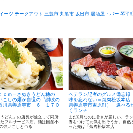
イーツ
テークアウト
三豊市
丸亀市
坂出市
居酒屋・バー
琴平
ｃｏｍ＝さぬきうどん穂の
ベテラン記者のグルメ備忘録
いこしの麺が自慢の〝讃岐の
味を忘れない＝焼肉松坂本店 
香川県善通寺市 ６．１７Ｏ
県善通寺市吉原町） 選べる
くランチ
んうどん」の店長が独立して同所
まだ6月なのに暑さが厳しい。ラ
したフルサービス店。麺は国産小
養をつけて元気を出そうか。自然
の強いこしとつる...
った先は「焼肉松坂本店...