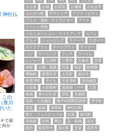
5月
6月
7月
8月
9月
うどん
お土産
お城
お花見
お遍路
さぬき市
まんのう町
アウトドア
アクティビティ
町
神社仏
アニメ・漫画・キャラクター
アート
イベント情報
イルミネーション・ライトアップ
カフェ
グルメ
ショッピング
スイーツ
スポーツ
テイクアウト
テークアウト
ディナー
パン
モーニング
ランチ
ラーメン
レジャー
三木町
三豊市
丸亀市
交通
体験
公園・庭園
写真
初詣
動物園
博物館
善通寺市
土庄町
坂出市
多度津町
子ども
宇多津町
宿泊施設
小豆島
小豆島町
居酒屋・バー
工芸
映画
東かがわ市
歴史
水族館
 この
温泉・入浴施設
瀬戸内国際芸術祭
琴平町
（香川
産直
盆栽
直島町
神社仏閣
ぜいた
祭り・フェスティバル
紅葉
綾川町
ンチで栄
美術館
自然
舞台
花・植物
花火
と向か
観光
観音寺市
道の駅
音楽
高松市