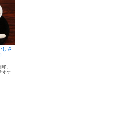
かしさ
寺市
目印。
ラオケ