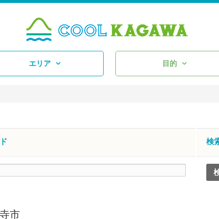
エリア
目的
ド
検
寺市