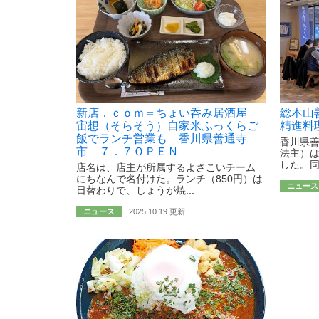
新店．ｃｏｍ＝ちょい呑み居酒屋
総本山
宙想（そらそう）自家米ふっくらご
精進料
飯でランチ営業も 香川県善通寺
香川県
市 ７．７ＯＰＥＮ
法主）
した。同
店名は、店主が所属するよさこいチーム
にちなんで名付けた。ランチ（850円）は
ニュース
日替わりで、しょうが焼...
ニュース
2025.10.19 更新