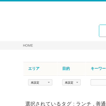
HOME
エリア
目的
キーワー
エ
目
キ
リ
的
ー
ア
ワ
ー
選択されているタグ :
ランチ
,
善通
ド