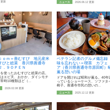
2 更新
ニュース
2026.06.12 更新
ｃｏｍ＝善むすび 地元産米
ベテラン記者のグルメ備忘録
すびと総菜 香川県善通寺
味を忘れない＝喫茶 カフェ
２．９ＯＰＥＮ
ア（香川県善通寺市原田町）
薫る憩いの場
米を使ったおむすびと総菜の店。
びはエビ天、おかか、ダイシモチ
ドアを開ければ昭和が薫る。40年
常時10種類ほど（...
っているショーケース、ソファタ
椅子。善通寺市民の憩いの...
2026.02.08 更新
ニュース
2025.12.12 更新