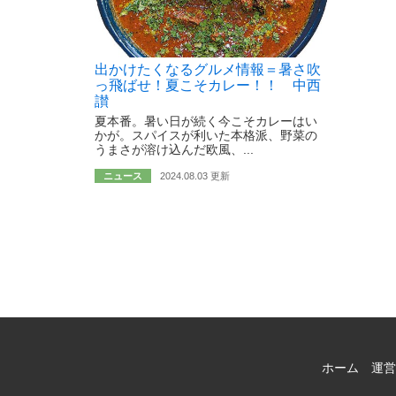
出かけたくなるグルメ情報＝暑さ吹
っ飛ばせ！夏こそカレー！！ 中西
讃
夏本番。暑い日が続く今こそカレーはい
かが。スパイスが利いた本格派、野菜の
うまさが溶け込んだ欧風、...
ニュース
2024.08.03 更新
ホーム
運営