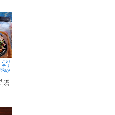
 この
 テリ
昭和が
以上使
イプの