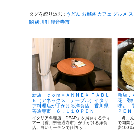
タグを絞り込む :
うどん
お遍路
カフェ
グルメ
ス
閣
綾川町
観音寺市
新店．ｃｏｍ＝ＡＮＮＥＸ ＴＡＢＬ
新店．
Ｅ（アネックス テーブル）イタリ
花 強
ア料理店が手がける洋食店 香川県
味〟 
善通寺市 ６．１１ＯＰＥＮ
ＰＥＮ
イタリア料理店「DEAR」を展開するディ
「灸ま
アー（香川県善通寺市）が手がける洋食
で開業
店。白いカーテンで仕切ら...
麦100％