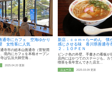
善通寺にカフェ 空海ゆかり
新店．ｃｏｍ＝らーめん 懐
理 女性客に人気
感じさせる味 香川県善通
２．１ＯＰＥＮ
善通寺市の総本山善通寺（菅智潤
は、境内にカフェを本格オープン
ピンク色の外壁、手書きの看板が
寺は弘法大師空海...
店内にはかつてのステージも。カ
喫茶を長年営んできた店主...
2025.04.20 更新
ニュース
2025.03.09 更新