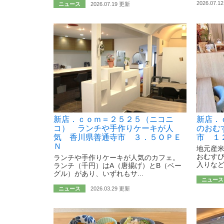
2026.07.1
ニュース
2026.07.19 更新
新店．ｃｏｍ＝２５２５（ニコニ
新店．
コ） ランチや手作りケーキが人
のおむ
気 香川県善通寺市 ３．５ＯＰＥ
市 １
Ｎ
地元産
おむす
ランチや手作りケーキが人気のカフェ。
入りなど
ランチ（千円）はA（唐揚げ）とB（ベー
グル）があり、いずれもサ...
ニュース
ニュース
2026.03.29 更新