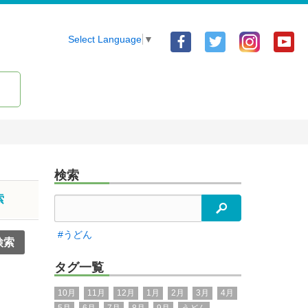
Facebook
Twitter
Yo
Select Language
▼
ア
ア
ア
カ
カ
カ
ウ
ウ
ウ
ン
ン
ン
ト
ト
ト
検索
索
検索
#うどん
タグ一覧
10月
11月
12月
1月
2月
3月
4月