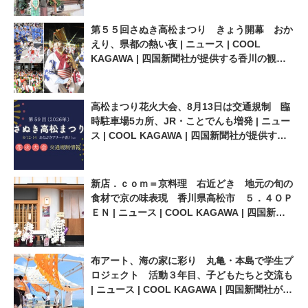
の観光情報サイト
第５５回さぬき高松まつり きょう開幕 おか
えり、県都の熱い夜 | ニュース | COOL
KAGAWA | 四国新聞社が提供する香川の観光
情報サイト
高松まつり花火大会、8月13日は交通規制 臨
時駐車場5カ所、JR・ことでんも増発 | ニュー
ス | COOL KAGAWA | 四国新聞社が提供する
香川の観光情報サイト
新店．ｃｏｍ＝京料理 右近どき 地元の旬の
食材で京の味表現 香川県高松市 ５．４ＯＰ
ＥＮ | ニュース | COOL KAGAWA | 四国新聞
社が提供する香川の観光情報サイト
布アート、海の家に彩り 丸亀・本島で学生プ
ロジェクト 活動３年目、子どもたちと交流も
| ニュース | COOL KAGAWA | 四国新聞社が提
供する香川の観光情報サイト