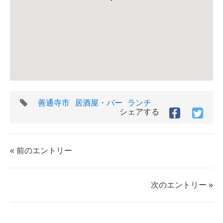
タ
善通寺市
居酒屋・バー
ランチ
グ
シェアする
Facebook
Twitt
で
で
シ
シ
ェ
ェ
« 前のエントリー
ア
ア
す
す
る
る
次のエントリー »