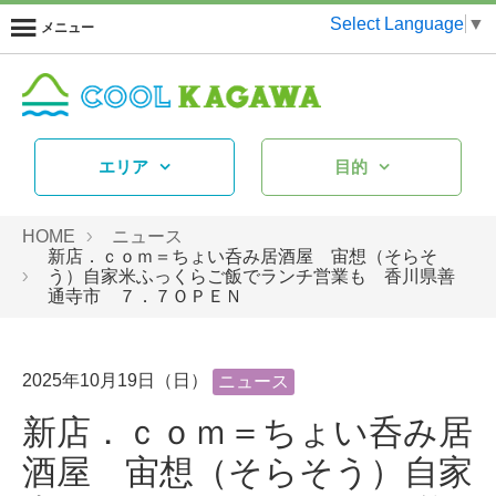
Select Language
▼
メニュー
エリア
目的
HOME
ニュース
新店．ｃｏｍ＝ちょい呑み居酒屋 宙想（そらそ
う）自家米ふっくらご飯でランチ営業も 香川県善
通寺市 ７．７ＯＰＥＮ
2025年10月19日（日）
ニュース
新店．ｃｏｍ＝ちょい呑み居
酒屋 宙想（そらそう）自家