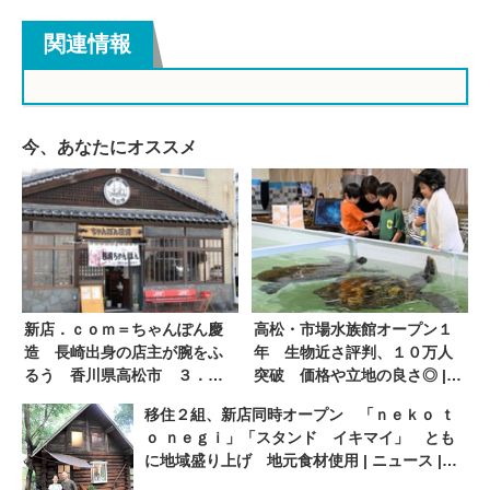
関連情報
今、あなたにオススメ
新店．ｃｏｍ＝ちゃんぽん慶
高松・市場水族館オープン１
造 長崎出身の店主が腕をふ
年 生物近さ評判、１０万人
るう 香川県高松市 ３．２
突破 価格や立地の良さ◎ |
１移転ＯＰＥＮ | ニュース |
ニュース | COOL KAGAWA |
移住２組、新店同時オープン 「ｎｅｋｏ ｔ
COOL KAGAWA | 四国新聞社
四国新聞社が提供する香川の
ｏ ｎｅｇｉ」「スタンド イキマイ」 とも
が提供する香川の観光情報サ
観光情報サイト
に地域盛り上げ 地元食材使用 | ニュース |
イト
COOL KAGAWA | 四国新聞社が提供する香川