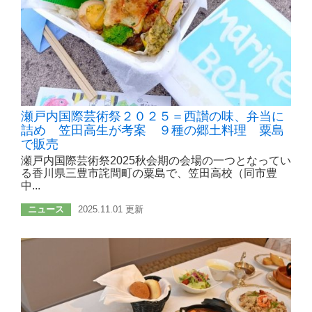
瀬戸内国際芸術祭２０２５＝西讃の味、弁当に
詰め 笠田高生が考案 ９種の郷土料理 粟島
で販売
瀬戸内国際芸術祭2025秋会期の会場の一つとなってい
る香川県三豊市詫間町の粟島で、笠田高校（同市豊
中...
ニュース
2025.11.01 更新