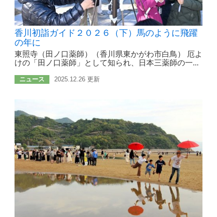
香川初詣ガイド２０２６（下）馬のように飛躍
の年に
東照寺（田ノ口薬師）（香川県東かがわ市白鳥） 厄よ
けの「田ノ口薬師」として知られ、日本三薬師の一...
ニュース
2025.12.26 更新