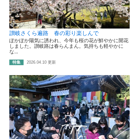
讃岐さくら遍路 春の彩り楽しんで
ぽかぽか陽気に誘われ、今年も桜の花が鮮やかに開花
しました。讃岐路は春らんまん。気持ちも軽やかに
な...
特集
2026.04.10 更新