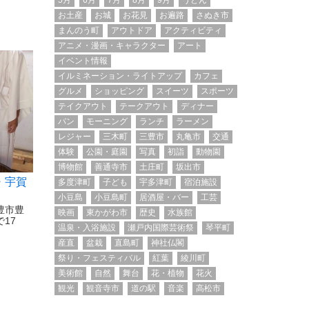
5月
6月
7月
8月
9月
うどん
お土産
お城
お花見
お遍路
さぬき市
まんのう町
アウトドア
アクティビティ
アニメ・漫画・キャラクター
アート
イベント情報
イルミネーション・ライトアップ
カフェ
グルメ
ショッピング
スイーツ
スポーツ
テイクアウト
テークアウト
ディナー
パン
モーニング
ランチ
ラーメン
レジャー
三木町
三豊市
丸亀市
交通
体験
公園・庭園
写真
初詣
動物園
博物館
善通寺市
土庄町
坂出市
・宇賀
多度津町
子ども
宇多津町
宿泊施設
小豆島
小豆島町
居酒屋・バー
工芸
豊市豊
映画
東かがわ市
歴史
水族館
17
温泉・入浴施設
瀬戸内国際芸術祭
琴平町
産直
盆栽
直島町
神社仏閣
祭り・フェスティバル
紅葉
綾川町
美術館
自然
舞台
花・植物
花火
観光
観音寺市
道の駅
音楽
高松市