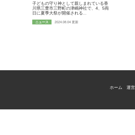
子どもの守り神として親しまれている香
川県三豊市三野町の津嶋神社で、4、5両
日に夏季大祭が開催される...
ニュース
2024.08.04 更新
ホーム
運営