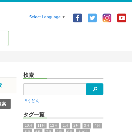
Facebook
Twitter
Yo
Select Language
▼
ア
ア
ア
カ
カ
カ
ウ
ウ
ウ
ン
ン
ン
ト
ト
ト
検索
索
検索
#うどん
タグ一覧
10月
11月
12月
1月
2月
3月
4月