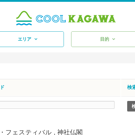
エリア
目的
ド
検
・フェスティバル
,
神社仏閣