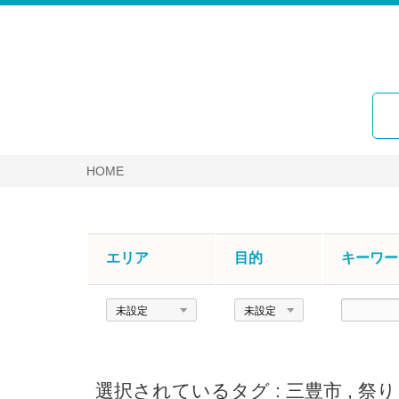
HOME
エリア
目的
キーワー
エ
目
キ
リ
的
ー
ア
ワ
ー
選択されているタグ :
三豊市
,
祭り
ド