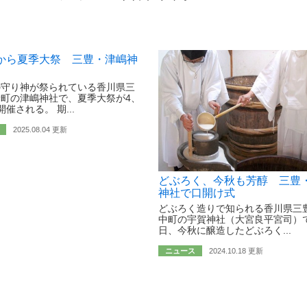
から夏季大祭 三豊・津嶋神
の守り神が祭られている香川県三
町の津嶋神社で、夏季大祭が4、
催される。 期...
2025.08.04 更新
どぶろく、今秋も芳醇 三豊
神社で口開け式
どぶろく造りで知られる香川県三
中町の宇賀神社（大宮良平宮司）で
日、今秋に醸造したどぶろく...
ニュース
2024.10.18 更新