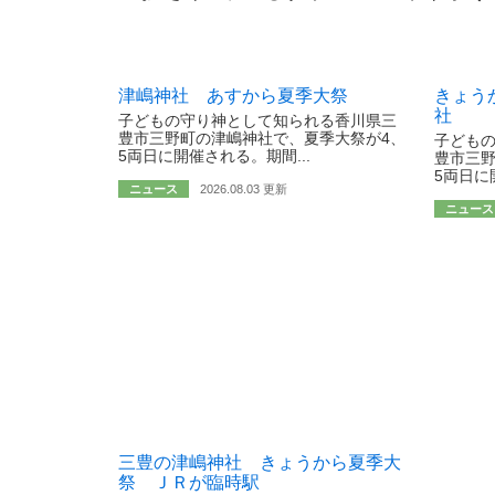
津嶋神社 あすから夏季大祭
きょう
社
子どもの守り神として知られる香川県三
豊市三野町の津嶋神社で、夏季大祭が4、
子ども
5両日に開催される。期間...
豊市三野
5両日に開
ニュース
2026.08.03 更新
ニュース
三豊の津嶋神社 きょうから夏季大
祭 ＪＲが臨時駅