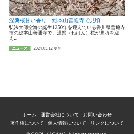
涅槃桜甘い香り 総本山善通寺で見頃
弘法大師空海の誕生1250年を迎えている香川県善通寺
市の総本山善通寺で、涅槃（ねはん）桜が見頃を迎
え...
ニュース
2024.03.12 更新
ホーム
運営会社について
お問い合わせ
著作権について
個人情報について
リンクについて