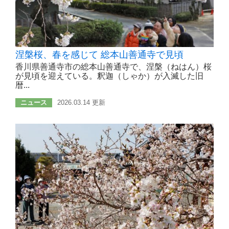
涅槃桜、春を感じて 総本山善通寺で見頃
香川県善通寺市の総本山善通寺で、涅槃（ねはん）桜
が見頃を迎えている。釈迦（しゃか）が入滅した旧
暦...
ニュース
2026.03.14 更新