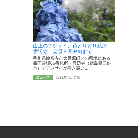
山上のアジサイ、色とりどり競演
雲辺寺、見頃８月中旬まで
香川県観音寺市大野原町との県境にある
四国霊場66番札所・雲辺寺（徳島県三好
市）でアジサイが咲き競い...
ニュース
2021.07.20 更新