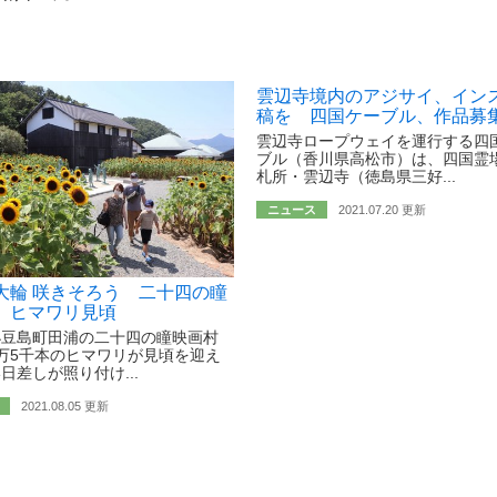
雲辺寺境内のアジサイ、イン
稿を 四国ケーブル、作品募
雲辺寺ロープウェイを運行する四
ブル（香川県高松市）は、四国霊場
札所・雲辺寺（徳島県三好...
ニュース
2021.07.20 更新
大輪 咲きそろう 二十四の瞳
 ヒマワリ見頃
小豆島町田浦の二十四の瞳映画村
万5千本のヒマワリが見頃を迎え
日差しが照り付け...
2021.08.05 更新