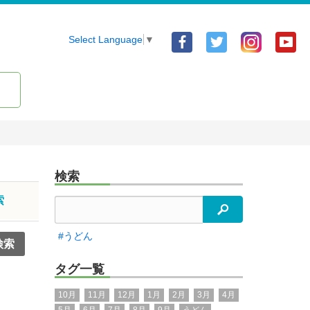
Facebook
Twitter
Yo
Select Language
▼
ア
ア
ア
カ
カ
カ
ウ
ウ
ウ
ン
ン
ン
ト
ト
ト
検索
索
検索
#うどん
タグ一覧
10月
11月
12月
1月
2月
3月
4月