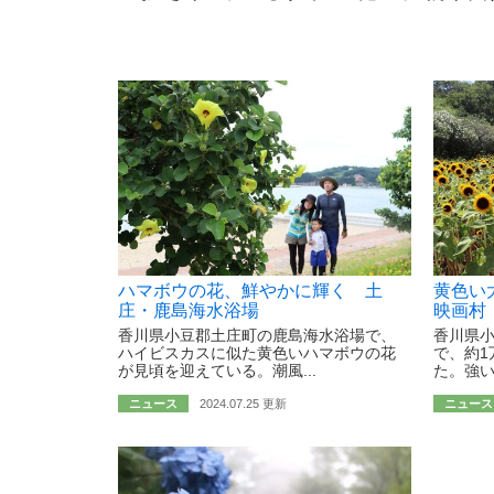
ハマボウの花、鮮やかに輝く 土
黄色い
庄・鹿島海水浴場
映画村
香川県小豆郡土庄町の鹿島海水浴場で、
香川県
ハイビスカスに似た黄色いハマボウの花
で、約1
が見頃を迎えている。潮風...
た。強い
ニュース
2024.07.25 更新
ニュース