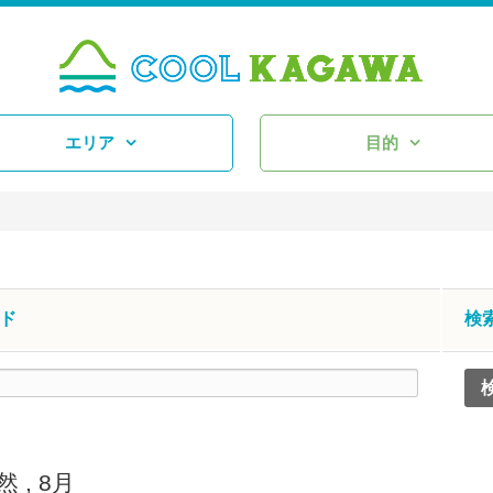
エリア
目的
ド
検
然
,
8月