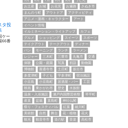
5月
6月
7月
8月
9月
うどん
お土産
お城
お花見
お遍路
さぬき市
まんのう町
アウトドア
アクティビティ
アニメ・漫画・キャラクター
アート
スタ投
イベント情報
集
イルミネーション・ライトアップ
カフェ
国ケー
グルメ
ショッピング
スイーツ
スポーツ
66番
テイクアウト
テークアウト
ディナー
パン
モーニング
ランチ
ラーメン
レジャー
三木町
三豊市
丸亀市
交通
体験
公園・庭園
写真
初詣
動物園
博物館
善通寺市
土庄町
坂出市
多度津町
子ども
宇多津町
宿泊施設
小豆島
小豆島町
居酒屋・バー
工芸
映画
東かがわ市
歴史
水族館
温泉・入浴施設
瀬戸内国際芸術祭
琴平町
産直
盆栽
直島町
神社仏閣
祭り・フェスティバル
紅葉
綾川町
美術館
自然
舞台
花・植物
花火
観光
観音寺市
道の駅
音楽
高松市