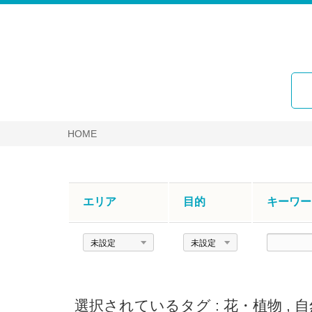
HOME
エリア
目的
キーワー
エ
目
キ
リ
的
ー
ア
ワ
ー
選択されているタグ :
花・植物
,
自
ド