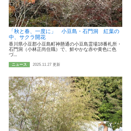
「秋と春、一度に」 小豆島・石門洞 紅葉の
中、サクラ開花
香川県小豆郡小豆島町神懸通の小豆島霊場18番札所・
石門洞（小林正尚住職）で、鮮やかな赤や黄色に色
づ...
ニュース
2025.11.27 更新