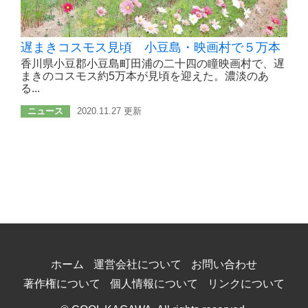
遅まきコスモス見頃 小豆島・映画村で５万本
香川県小豆郡小豆島町田浦の二十四の瞳映画村で、遅
まきのコスモス約5万本が見頃を迎えた。濃淡のあ
る...
ニュース
2020.11.27 更新
ホーム
運営会社について
お問い合わせ
著作権について
個人情報について
リンクについて