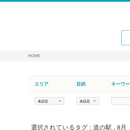
HOME
エリア
目的
キーワー
エ
目
キ
リ
的
ー
ア
ワ
ー
選択されているタグ :
道の駅
,
8月
ド