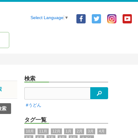
Facebook
Twitter
Yo
Select Language
▼
ア
ア
ア
カ
カ
カ
ウ
ウ
ウ
ン
ン
ン
ト
ト
ト
検索
索
検索
#うどん
タグ一覧
10月
11月
12月
1月
2月
3月
4月