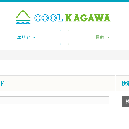
エリア
目的
ド
検