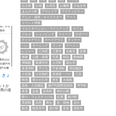
5月
6月
7月
8月
9月
うどん
お土産
お城
お花見
お遍路
さぬき市
まんのう町
アウトドア
アクティビティ
アニメ・漫画・キャラクター
アート
イベント情報
イルミネーション・ライトアップ
カフェ
グルメ
ショッピング
スイーツ
スポーツ
テイクアウト
テークアウト
ディナー
パン
モーニング
ランチ
ラーメン
レジャー
三木町
三豊市
丸亀市
交通
体験
公園・庭園
写真
初詣
動物園
博物館
善通寺市
土庄町
坂出市
多度津町
子ども
宇多津町
宿泊施設
小豆島
小豆島町
居酒屋・バー
工芸
 きょ
映画
東かがわ市
歴史
水族館
温泉・入浴施設
瀬戸内国際芸術祭
琴平町
ットか
4県の道
産直
盆栽
直島町
神社仏閣
祭り・フェスティバル
紅葉
綾川町
美術館
自然
舞台
花・植物
花火
観光
観音寺市
道の駅
音楽
高松市