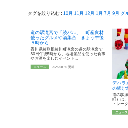
タグを絞り込む :
10月
11月
12月
1月
7月
9月
グ
道の駅滝宮で「綾バル」 町産食材
使ったグルメや酒集合 きょう午後
５時から
香川県綾歌郡綾川町滝宮の道の駅滝宮で
30日午後5時から、地場産品を使った食事
やお酒を楽しむイベント...
ニュース
2025.08.30 更新
デハラ
の駅む
道の駅
町）は
トレータ
ニュース