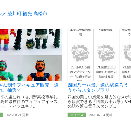
ルメ
綾川町
観光
高松市
さん制作フィギュア販売 道
四国八十八景、道の駅巡ろう
れ、抽選で
うからスタンプラリー
源平の里むれ（香川県高松市牟礼
四国の美しい風景を魅力的なスポ
、高知県在住のフィギュアイラス
ら観賞できる「四国八十八景」や
ー、デハラユキノ...
の駅を巡る電子スタンプ...
2025.08.21 更新
ニュース
2025.07.24 更新