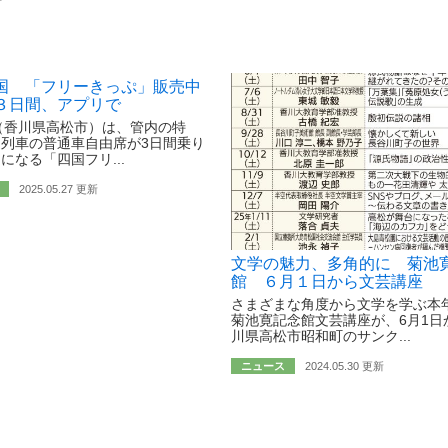
国 「フリーきっぷ」販売中
３日間、アプリで
（香川県高松市）は、管内の特
列車の普通車自由席が3日間乗り
になる「四国フリ...
2025.05.27 更新
文学の魅力、多角的に 菊池
館 ６月１日から文芸講座
さまざまな角度から文学を学ぶ本
菊池寛記念館文芸講座が、6月1日
川県高松市昭和町のサンク...
ニュース
2024.05.30 更新