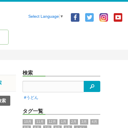
Facebook
Twitter
Yo
Select Language
▼
ア
ア
ア
カ
カ
カ
ウ
ウ
ウ
ン
ン
ン
ト
ト
ト
検索
索
検索
#うどん
タグ一覧
10月
11月
12月
1月
2月
3月
4月