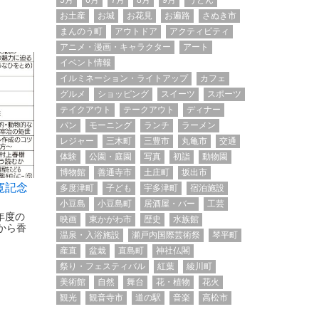
5月
6月
7月
8月
9月
うどん
お土産
お城
お花見
お遍路
さぬき市
まんのう町
アウトドア
アクティビティ
アニメ・漫画・キャラクター
アート
イベント情報
イルミネーション・ライトアップ
カフェ
グルメ
ショッピング
スイーツ
スポーツ
テイクアウト
テークアウト
ディナー
パン
モーニング
ランチ
ラーメン
レジャー
三木町
三豊市
丸亀市
交通
体験
公園・庭園
写真
初詣
動物園
博物館
善通寺市
土庄町
坂出市
寛記念
多度津町
子ども
宇多津町
宿泊施設
小豆島
小豆島町
居酒屋・バー
工芸
年度の
映画
東かがわ市
歴史
水族館
から香
温泉・入浴施設
瀬戸内国際芸術祭
琴平町
産直
盆栽
直島町
神社仏閣
祭り・フェスティバル
紅葉
綾川町
美術館
自然
舞台
花・植物
花火
観光
観音寺市
道の駅
音楽
高松市