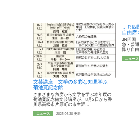
ＪＲ四
自由席
JR四国
急・普通
降り自由
ニュース
文芸講座 文学の多彩な知見学ぶ
菊池寛記念館
さまざまな角度から文学を学ぶ本年度の
菊池寛記念館文芸講座が、8月2日から香
川県高松市片原町の市生涯...
ニュース
2025.06.30 更新