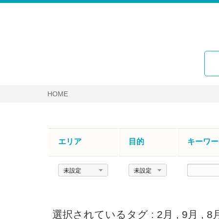
HOME
エリア
目的
キーワー
エ
目
キ
リ
的
ー
ア
ワ
ー
選択されているタグ :
2月
,
9月
,
8
ド