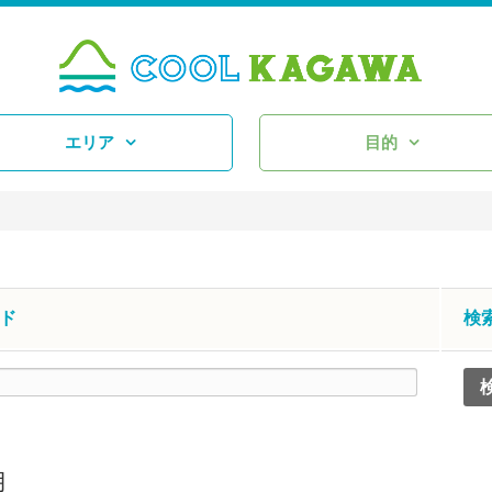
エリア
目的
ド
検
月