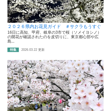
２０２６県内お花見ガイド ＃サクラもうすぐ
16日に高知、甲府、岐阜の3市で桜（ソメイヨシノ）
の開花が確認されたのを皮切りに、東京都心部や広
島...
特集
2026.03.22 更新