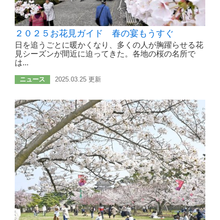
２０２５お花見ガイド 春の宴もうすぐ
日を追うごとに暖かくなり、多くの人が胸躍らせる花
見シーズンが間近に迫ってきた。各地の桜の名所で
は...
ニュース
2025.03.25 更新