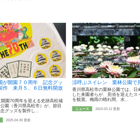
園が開園７０周年 記念グッ
涼呼ぶスイレン 栗林公園で
製作 来月５、６日無料開放
香川県高松市の栗林公園では、日
した来園者らが、見頃を迎えたス
を観賞。梅雨の晴れ間、水...
に開園70周年を迎える史跡高松城
藻公園（香川県高松市）が、節目
ニュース
2024.03.12 更新
念グッズを製作し...
2025.04.30 更新