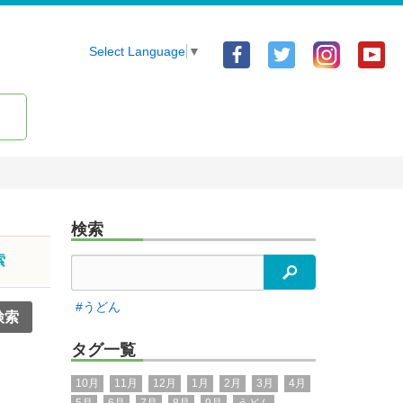
Facebook
Twitter
Yo
Select Language
▼
ア
ア
ア
カ
カ
カ
ウ
ウ
ウ
ン
ン
ン
ト
ト
ト
検索
索
検索
#うどん
タグ一覧
10月
11月
12月
1月
2月
3月
4月