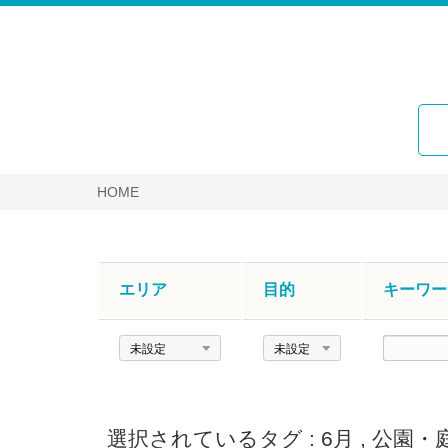
HOME
エリア
目的
キーワー
エ
目
キ
リ
的
ー
ア
ワ
ー
選択されているタグ :
6月
,
公園・
ド