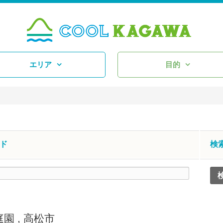
エリア
目的
ド
検
庭園
,
高松市