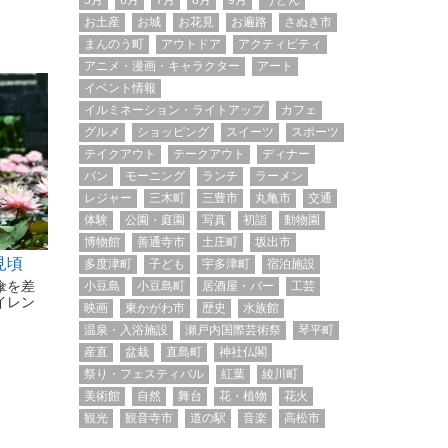
5月
6月
7月
8月
9月
うどん
お土産
お城
お花見
お遍路
さぬき市
まんのう町
アウトドア
アクティビティ
アニメ・漫画・キャラクター
アート
イベント情報
イルミネーション・ライトアップ
カフェ
グルメ
ショッピング
スイーツ
スポーツ
テイクアウト
テークアウト
ディナー
パン
モーニング
ランチ
ラーメン
レジャー
三木町
三豊市
丸亀市
交通
体験
公園・庭園
写真
初詣
動物園
博物館
善通寺市
土庄町
坂出市
見頃
多度津町
子ども
宇多津町
宿泊施設
傘を差
小豆島
小豆島町
居酒屋・バー
工芸
イレン
映画
東かがわ市
歴史
水族館
温泉・入浴施設
瀬戸内国際芸術祭
琴平町
産直
盆栽
直島町
神社仏閣
祭り・フェスティバル
紅葉
綾川町
美術館
自然
舞台
花・植物
花火
観光
観音寺市
道の駅
音楽
高松市