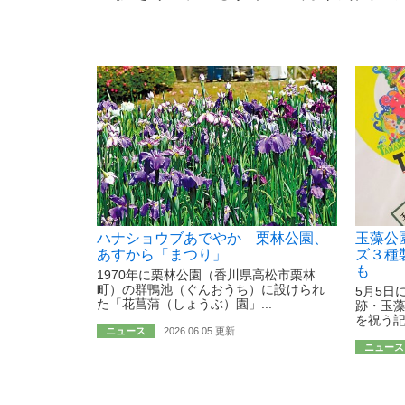
ハナショウブあでやか 栗林公園、
玉藻公
あすから「まつり」
ズ３種
も
1970年に栗林公園（香川県高松市栗林
町）の群鴨池（ぐんおうち）に設けられ
5月5日
た「花菖蒲（しょうぶ）園」...
跡・玉
を祝う記
ニュース
2026.06.05 更新
ニュース