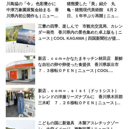
川島猛の「今」 色彩豊かに
猪熊愛した「美」紹介 丸
中津万象園展覧会始まる 香
亀・猪熊現代美術館 6月２
川県内初公開作も | ニュース |
日、１年半ぶり再開 | ニュー
COOL KAGAWA | 四国新聞社
ス | COOL KAGAWA | 四国新
三豊の四季、楽しんで 市観光交流局、カレン
が提供する香川の観光情報サ
聞社が提供する香川の観光情
ダー発売 香川県内の景色集めた卓上版も | ニ
イト
報サイト
ュース | COOL KAGAWA | 四国新聞社が提供
する香川の観光情報サイト
新店．ｃｏｍ＝かなたまキッチン林田店 新鮮
な自社の卵や卵使った食提供 香川県坂出市
７．３移転ＯＰＥＮ | ニュース | COOL
KAGAWA | 四国新聞社が提供する香川の観光
情報サイト
新店．ｃｏｍ＝．ｓｉｓｔ（ドットシスト）
トレンドの洋服リーズナブルに 香川県木田郡
三木町 ７．２６移転ＯＰＥＮ | ニュース |
COOL KAGAWA | 四国新聞社が提供する香川
の観光情報サイト
こどもの国に新遊具 木製アスレチックゾー