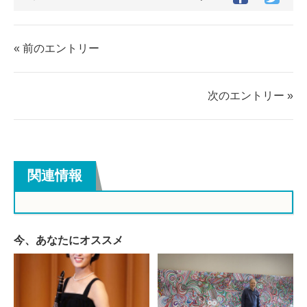
グ
で
で
シ
シ
ェ
ェ
« 前のエントリー
ア
ア
す
す
る
る
次のエントリー »
関連情報
今、あなたにオススメ