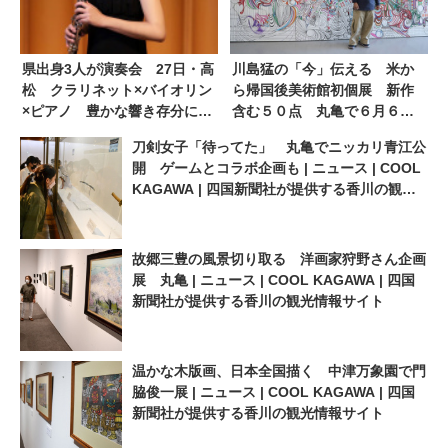
県出身3人が演奏会 27日・高
川島猛の「今」伝える 米か
松 クラリネット×バイオリン
ら帰国後美術館初個展 新作
×ピアノ 豊かな響き存分に |
含む５０点 丸亀で６月６日
ニュース | COOL KAGAWA |
から | ニュース | COOL
刀剣女子「待ってた」 丸亀でニッカリ青江公
四国新聞社が提供する香川の
KAGAWA | 四国新聞社が提供
開 ゲームとコラボ企画も | ニュース | COOL
観光情報サイト
する香川の観光情報サイト
KAGAWA | 四国新聞社が提供する香川の観光
情報サイト
故郷三豊の風景切り取る 洋画家狩野さん企画
展 丸亀 | ニュース | COOL KAGAWA | 四国
新聞社が提供する香川の観光情報サイト
温かな木版画、日本全国描く 中津万象園で門
脇俊一展 | ニュース | COOL KAGAWA | 四国
新聞社が提供する香川の観光情報サイト