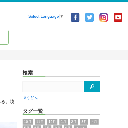
Facebook
Twitter
Yo
Select Language
▼
ア
ア
ア
カ
カ
カ
ウ
ウ
ウ
ン
ン
ン
ト
ト
ト
検索
検索
#うどん
いる。境
。
タグ一覧
10月
11月
12月
1月
2月
3月
4月