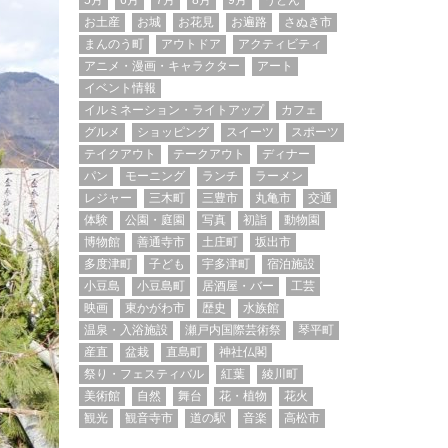
5月
6月
7月
8月
9月
うどん
お土産
お城
お花見
お遍路
さぬき市
まんのう町
アウトドア
アクティビティ
アニメ・漫画・キャラクター
アート
イベント情報
イルミネーション・ライトアップ
カフェ
グルメ
ショッピング
スイーツ
スポーツ
テイクアウト
テークアウト
ディナー
パン
モーニング
ランチ
ラーメン
レジャー
三木町
三豊市
丸亀市
交通
体験
公園・庭園
写真
初詣
動物園
博物館
善通寺市
土庄町
坂出市
多度津町
子ども
宇多津町
宿泊施設
小豆島
小豆島町
居酒屋・バー
工芸
映画
東かがわ市
歴史
水族館
温泉・入浴施設
瀬戸内国際芸術祭
琴平町
産直
盆栽
直島町
神社仏閣
祭り・フェスティバル
紅葉
綾川町
美術館
自然
舞台
花・植物
花火
観光
観音寺市
道の駅
音楽
高松市