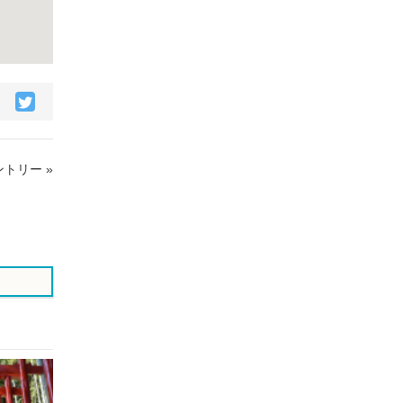
acebook
Twitter
で
で
シ
シ
ェ
ェ
トリー »
ア
ア
す
す
る
る