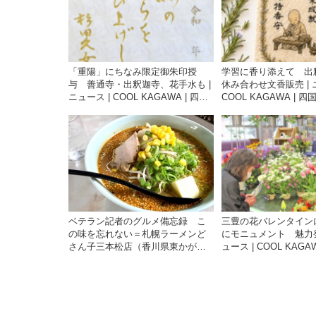
「重陽」にちなみ限定御朱印授
学習に香り添えて 出
与 善通寺・出釈迦寺、花手水も |
休み合わせ文香販売 | 
ニュース | COOL KAGAWA | 四国
COOL KAGAWA | 
新聞社が提供する香川の観光情報
供する香川の観光情報
サイト
ベテラン記者のグルメ備忘録 こ
三豊の花バレンタイン
の味を忘れない＝札幌ラーメンど
にモニュメント 魅力発
さん子三本松店（香川県東かがわ
ュース | COOL KAGA
市川東）満足度高い味噌バター |
聞社が提供する香川の
ニュース | COOL KAGAWA | 四国
イト
新聞社が提供する香川の観光情報
サイト