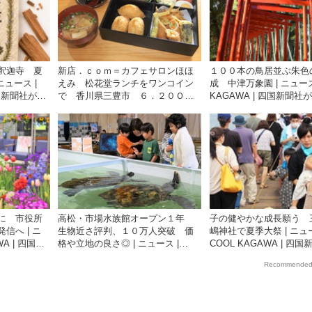
釈迦寺 夏
新店．ｃｏｍ＝カフェサロンほほ
１００本の鳥居並ぶ朱色
ニュース |
えみ 松花堂ランチをワンコイン
成 中津万象園 | ニュース 
四国新聞社が提
で 香川県三豊市 ６．２０ＯＰ
KAGAWA | 四国新聞社
サイト
ＥＮ | ニュース | COOL KAGAWA |
香川の観光情報サイト
四国新聞社が提供する香川の観光
情報サイト
に 市役所
高松・市場水族館オープン１年
子の健やかな成長願う 
信へ | ニ
生物近さ評判、１０万人突破 価
嶋神社で夏季大祭 | ニュー
WA | 四国新
格や立地の良さ◎ | ニュース |
COOL KAGAWA | 四
観光情報サ
COOL KAGAWA | 四国新聞社が提
供する香川の観光情報サ
Recommended
供する香川の観光情報サイト