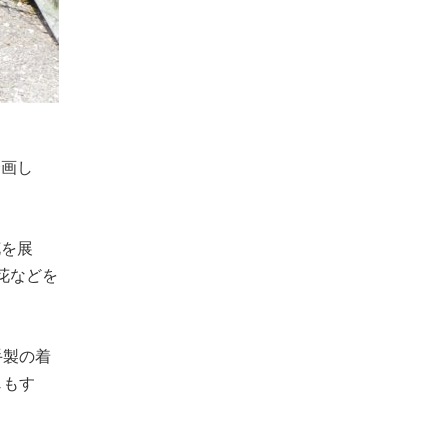
企画し
花を展
花などを
手製の着
じもす