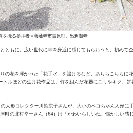
真を撮る参拝者＝善通寺市吉原町、出釈迦寺
とともに、広い世代に寺を身近に感じてもらおうと、初めて
りの花を浮かべた「花手水」を設けるなど、あちらこちらに
ートルほどの生け花作品は、竹を組んだ花器にユリやキク、餅
町の人形コレクター川染京子さんが、大小のペコちゃん人形に
津町の北村幸一さん（64）は「かわいらしいね。懐かしい感