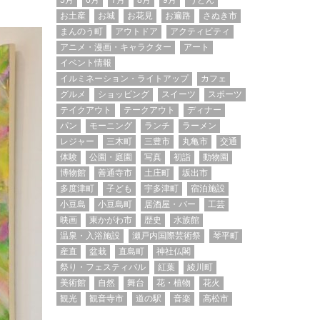
5月
6月
7月
8月
9月
うどん
お土産
お城
お花見
お遍路
さぬき市
まんのう町
アウトドア
アクティビティ
アニメ・漫画・キャラクター
アート
イベント情報
イルミネーション・ライトアップ
カフェ
グルメ
ショッピング
スイーツ
スポーツ
テイクアウト
テークアウト
ディナー
パン
モーニング
ランチ
ラーメン
レジャー
三木町
三豊市
丸亀市
交通
体験
公園・庭園
写真
初詣
動物園
博物館
善通寺市
土庄町
坂出市
多度津町
子ども
宇多津町
宿泊施設
小豆島
小豆島町
居酒屋・バー
工芸
映画
東かがわ市
歴史
水族館
温泉・入浴施設
瀬戸内国際芸術祭
琴平町
産直
盆栽
直島町
神社仏閣
祭り・フェスティバル
紅葉
綾川町
美術館
自然
舞台
花・植物
花火
観光
観音寺市
道の駅
音楽
高松市