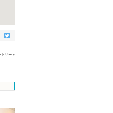
acebook
Twitter
で
で
シ
シ
ェ
ェ
トリー »
ア
ア
す
す
る
る