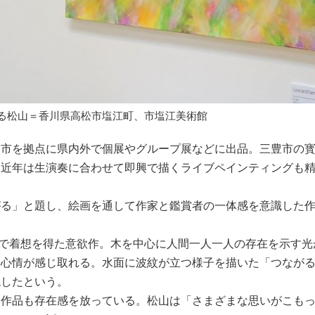
る松山＝香川県高松市塩江町、市塩江美術館
市を拠点に県内外で個展やグループ展などに出品。三豊市の
。近年は生演奏に合わせて即興で描くライブペインティングも
る」と題し、絵画を通して作家と鑑賞者の一体感を意識した
緑の中で着想を得た意欲作。木を中心に人間一人一人の存在を示す
い心情が感じ取れる。水面に波紋が立つ様子を描いた「つなが
現したという。
作品も存在感を放っている。松山は「さまざまな思いがこも