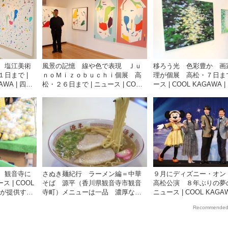
 塩江美術
風景の記憶 線や色で表現 Ｊｕ
移ろう光 色彩豊か 画
日まで |
ｎｏＭｉｚｏｂｕｃｈｉ個展 高
理が個展 高松・７日まで
AWA | 四国
松・２６日まで | ニュース | COOL
ース | COOL KAGAWA 
の観光情報
KAGAWA | 四国新聞社が提供する
社が提供する香川の観光
香川の観光情報サイト
ト
 観音寺に
さぬき麺紀行 ラーメン編＝中華
９月にディズニー・オン
ス | COOL
そば 源平（香川県観音寺市観音
高松公演 ８年ぶりの夢の
聞社が提供する
寺町）メニューは一品 濃厚な豚
ニュース | COOL KAGAW
骨しょうゆ | ニュース | COOL
新聞社が提供する香川の
Recommended
KAGAWA | 四国新聞社が提供する
サイト
香川の観光情報サイト