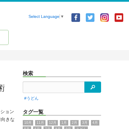
Facebook
Twitter
Yo
Select Language
▼
ア
ア
ア
カ
カ
カ
ウ
ウ
ウ
ン
ン
ン
ト
ト
ト
検索
術
検索
#うどん
ーション
タグ一覧
前向きな
10月
11月
12月
1月
2月
3月
4月