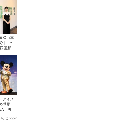
家松山真
 | ニュ
| 四国新聞
情報サイ
・アイス
世界 |
A | 四国
観光情報
 by