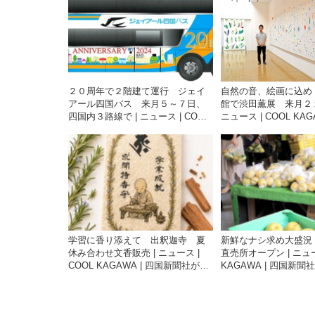
２０周年で２階建て運行 ジェイ
自然の音、絵画に込め
アール四国バス 来月５～７日、
館で渋田薫展 来月２１
四国内３路線で | ニュース | COOL
ニュース | COOL KAG
KAGAWA | 四国新聞社が提供する
新聞社が提供する香川
香川の観光情報サイト
サイト
学習に香り添えて 出釈迦寺 夏
新鮮なナシ求め大盛況
休み合わせ文香販売 | ニュース |
直売所オープン | ニュー
COOL KAGAWA | 四国新聞社が提
KAGAWA | 四国新
供する香川の観光情報サイト
香川の観光情報サイト