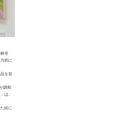
寳林寺
精力的に
作品を並
光が調和
る」は、
った絵に