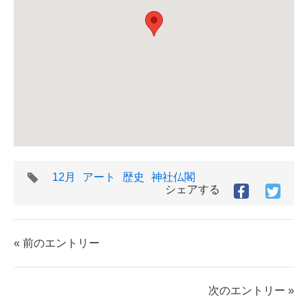
タ
12月
アート
歴史
神社仏閣
グ
シェアする
Facebook
Twitt
で
で
シ
シ
ェ
ェ
« 前のエントリー
ア
ア
す
す
る
る
次のエントリー »