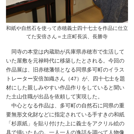
和紙や自然石を使って赤穂義士四十七士を作品に仕立
てた安倍さん＝土庄町長浜、長勝寺
同寺の本堂は内蔵助が兵庫県赤穂市で生活して
いた屋敷を元禄時代に移築したとされる。今回の
作品展は、旧赤穂藩領となる同県多可町のイラス
トレーター安倍加織さん（47）が、四十七士を題
材にした親しみやすい作品作りをしていると聞い
た土山住職が出品を依頼して実現した。
中心となる作品は、多可町の自然石に同県の重
要無形文化財などに指定されている手すきの和紙
「杉原紙」を貼り付けた上に義士をアクリル絵の
具で描いたもの。一人一人の逸話を調べて人物像