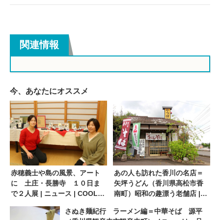
関連情報
今、あなたにオススメ
赤穂義士や島の風景、アート
あの人も訪れた香川の名店＝
に 土庄・長勝寺 １０日ま
矢坪うどん（香川県高松市香
で２人展 | ニュース | COOL
南町）昭和の趣漂う老舗店 |
KAGAWA | 四国新聞社が提供
ニュース | COOL KAGAWA |
さぬき麺紀行 ラーメン編＝中華そば 源平
する香川の観光情報サイト
四国新聞社が提供する香川の