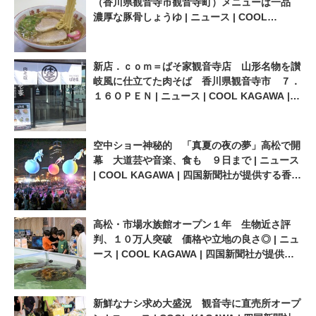
（香川県観音寺市観音寺町）メニューは一品
観光情報サイト
濃厚な豚骨しょうゆ | ニュース | COOL
KAGAWA | 四国新聞社が提供する香川の観光
情報サイト
新店．ｃｏｍ＝ばそ家観音寺店 山形名物を讃
岐風に仕立てた肉そば 香川県観音寺市 ７．
１６ＯＰＥＮ | ニュース | COOL KAGAWA |
四国新聞社が提供する香川の観光情報サイト
空中ショー神秘的 「真夏の夜の夢」高松で開
幕 大道芸や音楽、食も ９日まで | ニュース
| COOL KAGAWA | 四国新聞社が提供する香川
の観光情報サイト
高松・市場水族館オープン１年 生物近さ評
判、１０万人突破 価格や立地の良さ◎ | ニュ
ース | COOL KAGAWA | 四国新聞社が提供す
る香川の観光情報サイト
新鮮なナシ求め大盛況 観音寺に直売所オープ