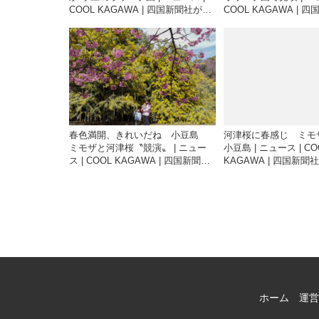
COOL KAGAWA | 四国新聞社が提
COOL KAGAWA | 
供する香川の観光情報サイト
供する香川の観光情報
春色満開、きれいだね 小豆島
河津桜に春感じ ミ
ミモザと河津桜〝競演〟 | ニュー
小豆島 | ニュース | CO
ス | COOL KAGAWA | 四国新聞社
KAGAWA | 四国新
が提供する香川の観光情報サイト
香川の観光情報サイト
ホーム
運営