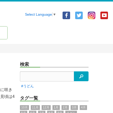
Facebook
Twitter
Yo
Select Language
▼
ア
ア
ア
カ
カ
カ
ウ
ウ
ウ
ン
ン
ン
ト
ト
ト
検索
検索
#うどん
かに咲き
見頃は4
タグ一覧
10月
11月
12月
1月
2月
3月
4月