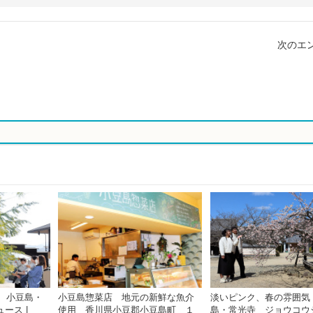
次のエン
 小豆島・
小豆島惣菜店 地元の新鮮な魚介
淡いピンク、春の雰囲気
ース |
使用 香川県小豆郡小豆島町 １
島・常光寺 ジョウコウ