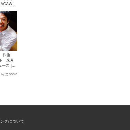
KAGAWA |
川の観光
 作曲
ト 来月
ース |
国新聞社が提
 by
イト
ンクについて