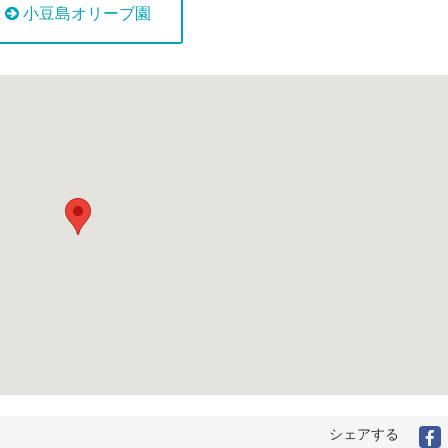
小豆島オリーブ園
シェアする
F