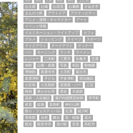
5月
6月
7月
8月
9月
うどん
お土産
お城
お花見
お遍路
さぬき市
まんのう町
アウトドア
アクティビティ
アニメ・漫画・キャラクター
アート
イベント情報
イルミネーション・ライトアップ
カフェ
グルメ
ショッピング
スイーツ
スポーツ
テイクアウト
テークアウト
ディナー
パン
モーニング
ランチ
ラーメン
レジャー
三木町
三豊市
丸亀市
交通
体験
公園・庭園
写真
初詣
動物園
博物館
善通寺市
土庄町
坂出市
多度津町
子ども
宇多津町
宿泊施設
小豆島
小豆島町
居酒屋・バー
工芸
映画
東かがわ市
歴史
水族館
温泉・入浴施設
瀬戸内国際芸術祭
琴平町
産直
盆栽
直島町
神社仏閣
祭り・フェスティバル
紅葉
綾川町
美術館
自然
舞台
花・植物
花火
観光
観音寺市
道の駅
音楽
高松市