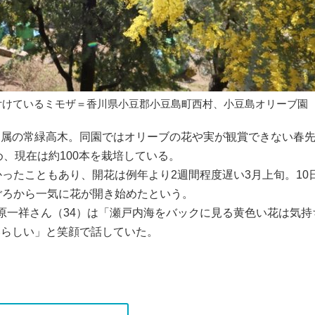
付けているミモザ＝香川県小豆郡小豆島町西村、小豆島オリーブ園
属の常緑高木。同園ではオリーブの花や実が観賞できない春
め、現在は約100本を栽培している。
ったこともあり、開花は例年より2週間程度遅い3月上旬。10
ごろから一気に花が開き始めたという。
一祥さん（34）は「瀬戸内海をバックに見る黄色い花は気持
いらしい」と笑顔で話していた。