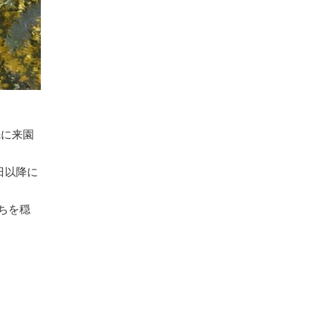
先に来園
日以降に
ちを穏