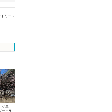
で
で
シ
シ
ェ
ェ
トリー »
ア
ア
す
す
る
る
 小豆
ジザクラ