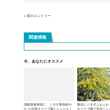
グ
« 前のエントリー
関連情報
今、あなたにオススメ
讃岐路春模様に ミモザ黄色鮮や
陽光にミモザふわふわ
か 小豆島オリーブ園 | ニュース |
オリーブ園で見頃 | ニュ