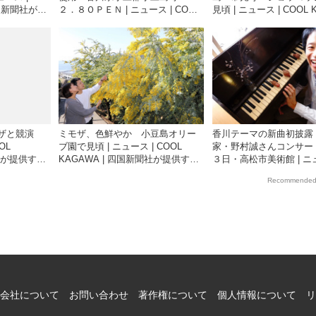
四国新聞社が提
２．８ＯＰＥＮ | ニュース | COOL
見頃 | ニュース | COOL 
サイト
KAGAWA | 四国新聞社が提供する
四国新聞社が提供する香
香川の観光情報サイト
情報サイト
モザと競演
ミモザ、色鮮やか 小豆島オリー
香川テーマの新曲初披露
OL
ブ園で見頃 | ニュース | COOL
家・野村誠さんコンサー
聞社が提供する
KAGAWA | 四国新聞社が提供する
３日・高松市美術館 | ニュ
香川の観光情報サイト
COOL KAGAWA | 四
Recommended
供する香川の観光情報サ
会社について
お問い合わせ
著作権について
個人情報について
リ