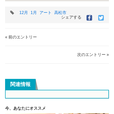
タ
12月
1月
アート
高松市
グ
シェアする
Facebook
Twitt
で
で
シ
シ
ェ
ェ
« 前のエントリー
ア
ア
す
す
る
る
次のエントリー »
関連情報
今、あなたにオススメ