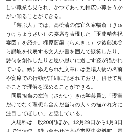
しい職業も見られ、かつてあった幅広い職をうか
がい知ることができる。
「遊ぶ人」では、高松藩の儒官久家暢斎（きゅ
うけちょうさい）の宴席を表現した「玉蘭精舎祝
宴図」を紹介。梶原藍渠（らんきょ）や後藤漆谷
ら讃岐を代表する文人が書を囲んで談笑したり、
詩句を創作したりと思い思いに過ごす姿が描かれ
ている。絵に添えられた文章には登場人物の名前
や宴席での行動が詳細に記されており、併せて見
ることで理解を深めることができる。
同展担当の左海（さかい）きほ学芸員は「現実
だけでなく理想も含んだ当時の人々の描かれ方に
注目してほしい」と話している。
入場料は一般200円ほか。12月29日から1月3日
までは休館。問い合わせは高松市歴史資料館、電