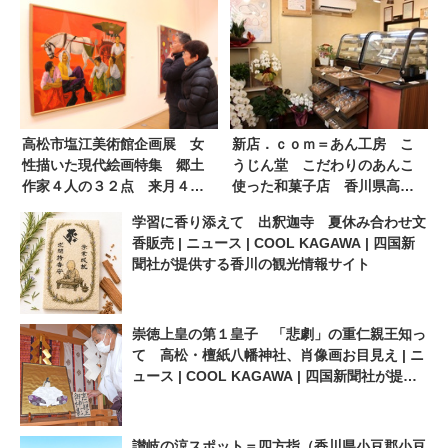
高松市塩江美術館企画展 女
新店．ｃｏｍ＝あん工房 こ
性描いた現代絵画特集 郷土
うじん堂 こだわりのあんこ
作家４人の３２点 来月４日
使った和菓子店 香川県高松
まで | ニュース | COOL
市 ７．５ＯＰＥＮ | ニュー
学習に香り添えて 出釈迦寺 夏休み合わせ文
KAGAWA | 四国新聞社が提供
ス | COOL KAGAWA | 四国新
香販売 | ニュース | COOL KAGAWA | 四国新
する香川の観光情報サイト
聞社が提供する香川の観光情
聞社が提供する香川の観光情報サイト
報サイト
崇徳上皇の第１皇子 「悲劇」の重仁親王知っ
て 高松・檀紙八幡神社、肖像画お目見え | ニ
ュース | COOL KAGAWA | 四国新聞社が提供
する香川の観光情報サイト
讃岐の涼スポット＝四方指（香川県小豆郡小豆