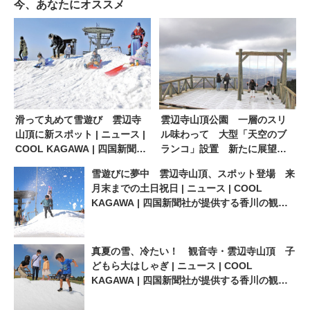
今、あなたにオススメ
滑って丸めて雪遊び 雲辺寺
雲辺寺山頂公園 一層のスリ
山頂に新スポット | ニュース |
ル味わって 大型「天空のブ
COOL KAGAWA | 四国新聞社
ランコ」設置 新たに展望デ
が提供する香川の観光情報サ
ッキも | ニュース | COOL
雪遊びに夢中 雲辺寺山頂、スポット登場 来
イト
KAGAWA | 四国新聞社が提供
月末までの土日祝日 | ニュース | COOL
する香川の観光情報サイト
KAGAWA | 四国新聞社が提供する香川の観光
情報サイト
真夏の雪、冷たい！ 観音寺・雲辺寺山頂 子
どもら大はしゃぎ | ニュース | COOL
KAGAWA | 四国新聞社が提供する香川の観光
情報サイト