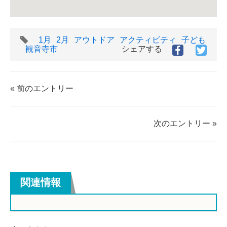
タ
1月
2月
アウトドア
アクティビティ
子ども
グ
観音寺市
シェアする
Facebook
Twitt
で
で
シ
シ
ェ
ェ
« 前のエントリー
ア
ア
す
す
る
る
次のエントリー »
関連情報