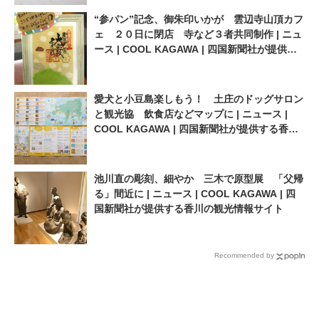
“参パン”記念、御朱印いかが 雲辺寺山頂カフ
ェ ２０日に閉店 寺など３者共同制作 | ニュ
ース | COOL KAGAWA | 四国新聞社が提供す
る香川の観光情報サイト
愛犬と小豆島楽しもう！ 土庄のドッグサロン
と観光協 飲食店などマップに | ニュース |
COOL KAGAWA | 四国新聞社が提供する香川
の観光情報サイト
池川直の彫刻、細やか 三木で原型展 「父帰
る」間近に | ニュース | COOL KAGAWA | 四
国新聞社が提供する香川の観光情報サイト
Recommended by