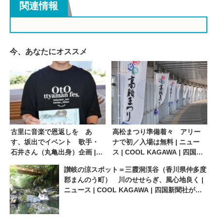
関連情報
今、あなたにオススメ
古里に音楽で恩返しを あ
高松まつり準備着々 アリー
す、坂出でイベント 歌手・
ナで初／入場は無料 | ニュー
石井さん（丸亀出身）企画 |
ス | COOL KAGAWA | 四国新
ニュース | COOL KAGAWA |
聞社が提供する香川の観光情
讃岐の涼スポット＝三霞洞渓谷（香川県仲多度
四国新聞社が提供する香川の
報サイト
郡まんのう町） 川のせせらぎ、風心地良く |
観光情報サイト
ニュース | COOL KAGAWA | 四国新聞社が提
供する香川の観光情報サイト