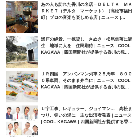
あの人も訪れた香川の名店＝ＤＥＬＴＡ ＭＡ
ＲＫＥＴ（デルタ マーケット）（高松市福田
町）プロの音楽も楽しめる店 | ニュース |
COOL KAGAWA | 四国新聞社が提供する香川
の観光情報サイト
瀬戸の絶景、一棟貸し さぬき・松尾集落に誕
生 地域に人を 住民期待 | ニュース | COOL
KAGAWA | 四国新聞社が提供する香川の観光
情報サイト
ＪＲ四国 アンパンマン列車２５周年 ８００
０系車両、そのまま弁当に | ニュース | COOL
KAGAWA | 四国新聞社が提供する香川の観光
情報サイト
Ｕ字工事、レギュラー、ジョイマン… 高松ま
つり、笑いの渦に 主な出演者発表 | ニュース
| COOL KAGAWA | 四国新聞社が提供する香川
の観光情報サイト