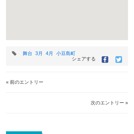
タ
舞台
3月
4月
小豆島町
グ
シェアする
Facebook
Twitt
で
で
シ
シ
ェ
ェ
« 前のエントリー
ア
ア
す
す
る
る
次のエントリー »