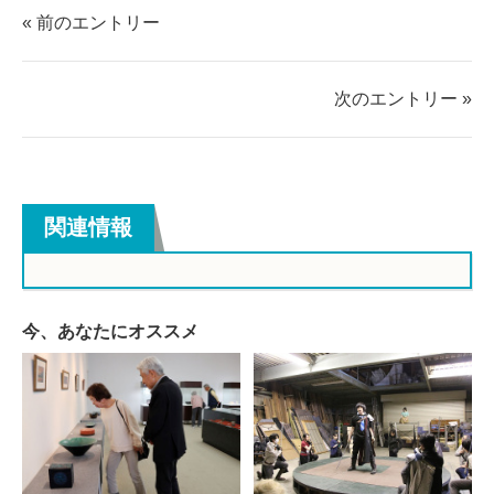
ェ
ェ
« 前のエントリー
ア
ア
す
す
る
る
次のエントリー »
関連情報
今、あなたにオススメ