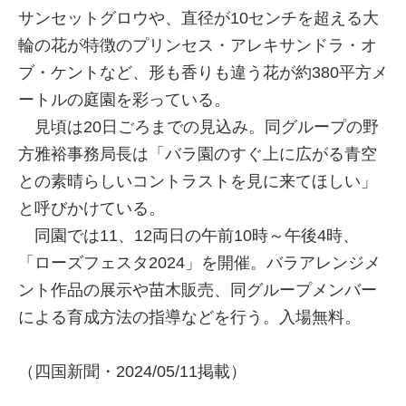
サンセットグロウや、直径が10センチを超える大
輪の花が特徴のプリンセス・アレキサンドラ・オ
ブ・ケントなど、形も香りも違う花が約380平方メ
ートルの庭園を彩っている。
見頃は20日ごろまでの見込み。同グループの野
方雅裕事務局長は「バラ園のすぐ上に広がる青空
との素晴らしいコントラストを見に来てほしい」
と呼びかけている。
同園では11、12両日の午前10時～午後4時、
「ローズフェスタ2024」を開催。バラアレンジメ
ント作品の展示や苗木販売、同グループメンバー
による育成方法の指導などを行う。入場無料。
（四国新聞・2024/05/11掲載）