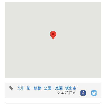
タ
5月
花・植物
公園・庭園
坂出市
グ
シェアする
Facebook
Twitt
で
で
シ
シ