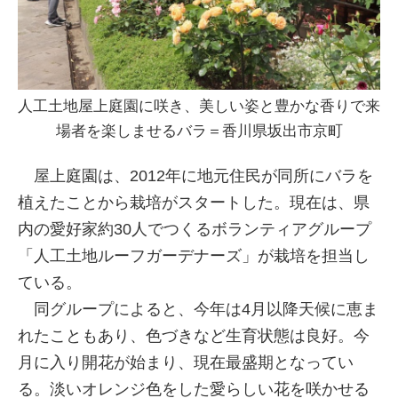
人工土地屋上庭園に咲き、美しい姿と豊かな香りで来
場者を楽しませるバラ＝香川県坂出市京町
屋上庭園は、2012年に地元住民が同所にバラを
植えたことから栽培がスタートした。現在は、県
内の愛好家約30人でつくるボランティアグループ
「人工土地ルーフガーデナーズ」が栽培を担当し
ている。
同グループによると、今年は4月以降天候に恵ま
れたこともあり、色づきなど生育状態は良好。今
月に入り開花が始まり、現在最盛期となってい
る。淡いオレンジ色をした愛らしい花を咲かせる