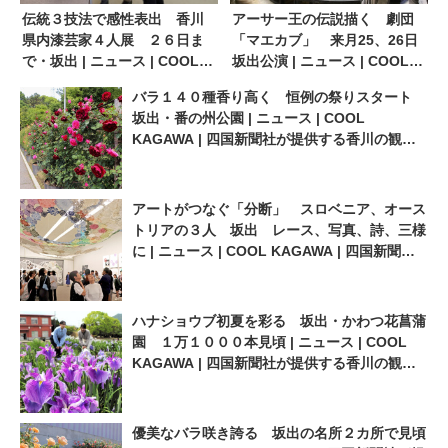
伝統３技法で感性表出 香川
アーサー王の伝説描く 劇団
県内漆芸家４人展 ２６日ま
「マエカブ」 来月25、26日
で・坂出 | ニュース | COOL
坂出公演 | ニュース | COOL
KAGAWA | 四国新聞社が提供
KAGAWA | 四国新聞社が提供
バラ１４０種香り高く 恒例の祭りスタート
する香川の観光情報サイト
する香川の観光情報サイト
坂出・番の州公園 | ニュース | COOL
KAGAWA | 四国新聞社が提供する香川の観光
情報サイト
アートがつなぐ「分断」 スロベニア、オース
トリアの３人 坂出 レース、写真、詩、三様
に | ニュース | COOL KAGAWA | 四国新聞社
が提供する香川の観光情報サイト
ハナショウブ初夏を彩る 坂出・かわつ花菖蒲
園 １万１０００本見頃 | ニュース | COOL
KAGAWA | 四国新聞社が提供する香川の観光
情報サイト
優美なバラ咲き誇る 坂出の名所２カ所で見頃