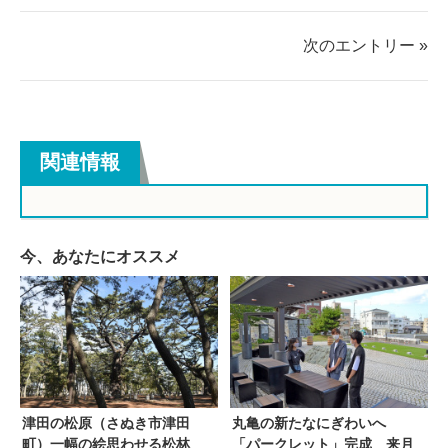
す
す
る
る
次のエントリー »
関連情報
今、あなたにオススメ
津田の松原（さぬき市津田
丸亀の新たなにぎわいへ
町）一幅の絵思わせる松林
「パークレット」完成 来月