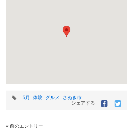
タ
5月
体験
グルメ
さぬき市
グ
シェアする
Facebook
Twitt
で
で
シ
シ
ェ
ェ
« 前のエントリー
ア
ア