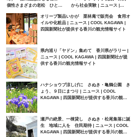
個性さまざまの老松 ひとき
から社会実験 | ニュース |
わ存在感放つ | ニュース |
COOL KAGAWA | 四国新聞社
オリーブ製品いかが 栗林庵で販売会 食用オ
COOL KAGAWA | 四国新聞社
が提供する香川の観光情報サ
イルや化粧品 | ニュース | COOL KAGAWA |
が提供する香川の観光情報サ
イト
四国新聞社が提供する香川の観光情報サイト
イト
県内巡り「ヤドン」集めて 香川県がラリー |
ニュース | COOL KAGAWA | 四国新聞社が提
供する香川の観光情報サイト
ハナショウブ涼しげに さぬき・亀鶴公園 き
ょう、９日にまつり | ニュース | COOL
KAGAWA | 四国新聞社が提供する香川の観光
情報サイト
瀬戸の絶景、一棟貸し さぬき・松尾集落に誕
生 地域に人を 住民期待 | ニュース | COOL
KAGAWA | 四国新聞社が提供する香川の観光