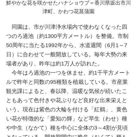
鮮やかな花を咲かせたハナショウブ＝香川県坂出市川
津町、かわつ花菖蒲園
同園は、市が川津浄水場内で使わなくなった四
つのろ過池（約1300平方メートル）を整備。市制
50周年に当たる1992年から、水道週間（6月1～7
日）に合わせて一般開放している。毎年大勢の来
場者があり、昨年は約1万人が訪れた。
今年はろ過池の一つを休ませ、約1千平方メート
ルで昨年と同数の95種類を植栽している。市産業
観光課によると、春以降、温暖な気候が続いたこ
ともあって色付きや花ぶりなど良好な出来栄えと
いう。現在は紫色の大輪を付ける「紅鶴」、黄色
い花が特徴的な「愛知の輝」など早生（わせ）種
や中生（なかて）種を中心に全体の3～4割が見頃
となっている。開放期間中に晩生（おくて）種も