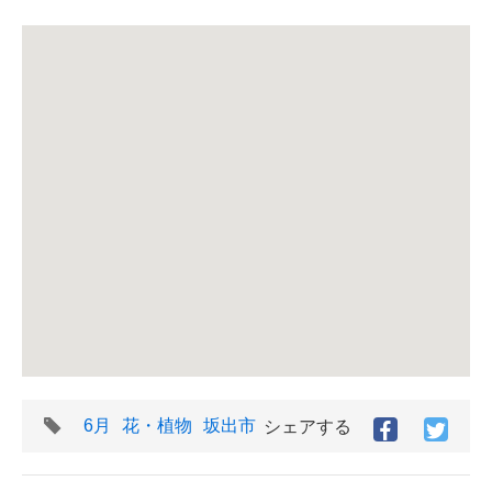
タ
6月
花・植物
坂出市
シェアする
Facebook
Twitt
グ
で
で
シ
シ