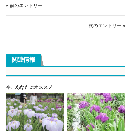
ェ
ェ
« 前のエントリー
ア
ア
す
す
る
る
次のエントリー »
関連情報
今、あなたにオススメ