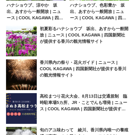
ハナショウブ、涼やか 坂
ハナショウブ、色彩豊か 坂
出、あすから一般開放 | ニュ
出、あすから一般開放 | ニュ
ース | COOL KAGAWA | 四国
ース | COOL KAGAWA | 四国
新聞社が提供する香川の観光
新聞社が提供する香川の観光
初夏彩るハナショウブ 坂出、あすから一般開
情報サイト
情報サイト
放 | ニュース | COOL KAGAWA | 四国新聞社
が提供する香川の観光情報サイト
香川県内の祭り・花火ガイド | ニュース |
COOL KAGAWA | 四国新聞社が提供する香川
の観光情報サイト
高松まつり花火大会、8月13日は交通規制 臨
時駐車場5カ所、JR・ことでんも増発 | ニュー
ス | COOL KAGAWA | 四国新聞社が提供する
香川の観光情報サイト
旬のアユ味わって 綾川、香川県内唯一の養殖