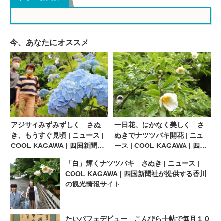
今、あなたにオススメ
アジサイみずみずしく さぬ
一日花、はかなく美しく さ
き、もうすぐ見頃 | ニュース |
ぬきでナツツバキ開花 | ニュ
COOL KAGAWA | 四国新聞社
ース | COOL KAGAWA | 四国
が提供する香川の観光情報サ
新聞社が提供する香川の観光
「白」輝くナツツバキ さぬき | ニュース |
イト
情報サイト
COOL KAGAWA | 四国新聞社が提供する香川
の観光情報サイト
たいパフェデビュー こんぴら十帖で毎月１０