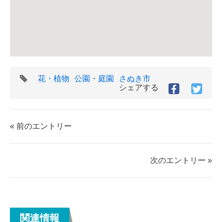
タ
花・植物
公園・庭園
さぬき市
グ
シェアする
Facebook
Twitt
で
で
シ
シ
ェ
ェ
« 前のエントリー
ア
ア
す
す
る
る
次のエントリー »
関連情報