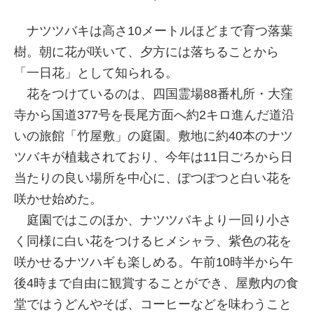
ナツツバキは高さ10メートルほどまで育つ落葉
樹。朝に花が咲いて、夕方には落ちることから
「一日花」として知られる。
花をつけているのは、四国霊場88番札所・大窪
寺から国道377号を長尾方面へ約2キロ進んだ道沿
いの旅館「竹屋敷」の庭園。敷地に約40本のナツ
ツバキが植栽されており、今年は11日ごろから日
当たりの良い場所を中心に、ぽつぽつと白い花を
咲かせ始めた。
庭園ではこのほか、ナツツバキより一回り小さ
く同様に白い花をつけるヒメシャラ、紫色の花を
咲かせるナツハギも楽しめる。午前10時半から午
後4時まで自由に観賞することができ、屋敷内の食
堂ではうどんやそば、コーヒーなどを味わうこと