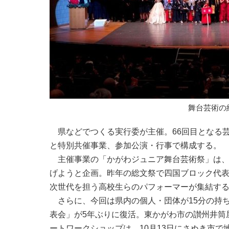
舞台芸術の
県などでつくる実行委が主催。66回目となる芸
と特別共催事業、参加公演・行事で構成する。
主催事業の「かがわジュニア舞台芸術祭」は、
げようと企画。昨年の総文祭で四国ブロック代
次世代を担う高校生らのパフォーマーが集結す
さらに、今回は県内の個人・団体が15分の持
表会」が5年ぶりに復活。東かがわ市の讃州井筒屋
ートワークショップは、10月13日にさぬき市