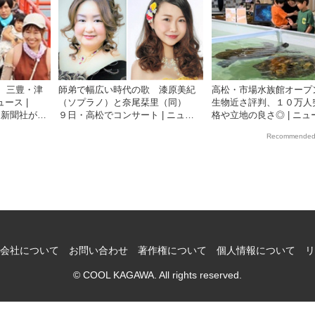
 三豊・津
師弟で幅広い時代の歌 漆原美紀
高松・市場水族館オー
ース |
（ソプラノ）と奈尾栞里（同）
生物近さ評判、１０万人
四国新聞社が提
９日・高松でコンサート | ニュー
格や立地の良さ◎ | ニュー
サイト
ス | COOL KAGAWA | 四国新聞社
COOL KAGAWA | 四
Recommended
が提供する香川の観光情報サイト
供する香川の観光情報サ
会社について
お問い合わせ
著作権について
個人情報について
リ
© COOL KAGAWA. All rights reserved.