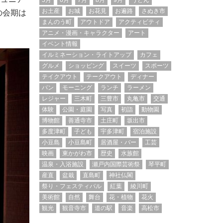
5月
6月
7月
8月
9月
うどん
お土産
お城
お花見
お遍路
さぬき市
の会期は
まんのう町
アウトドア
アクティビティ
アニメ・漫画・キャラクター
アート
イベント情報
イルミネーション・ライトアップ
カフェ
グルメ
ショッピング
スイーツ
スポーツ
テイクアウト
テークアウト
ディナー
パン
モーニング
ランチ
ラーメン
レジャー
三木町
三豊市
丸亀市
交通
体験
公園・庭園
写真
初詣
動物園
博物館
善通寺市
土庄町
坂出市
多度津町
子ども
宇多津町
宿泊施設
小豆島
小豆島町
居酒屋・バー
工芸
映画
東かがわ市
歴史
水族館
温泉・入浴施設
瀬戸内国際芸術祭
琴平町
産直
盆栽
直島町
神社仏閣
祭り・フェスティバル
紅葉
綾川町
美術館
自然
舞台
花・植物
花火
観光
観音寺市
道の駅
音楽
高松市