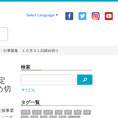
Facebook
Twitter
Yo
Select Language
▼
ア
ア
ア
カ
カ
カ
ウ
ウ
ウ
ン
ン
ン
・行事募集 １０月３１日締め切り
ト
ト
ト
検索
決定
検索
め切
#うどん
タグ一覧
主催事業
10月
11月
12月
1月
2月
3月
4月
ジュニア