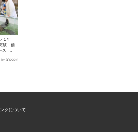
プン１年
突破 価
ス |
国新聞社が提
 by
イト
ンクについて