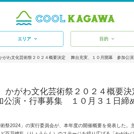
エリア
目的
かがわ文化芸術祭２０２４概要決定 舞台充実、１０月開幕 参加公演
結 かがわ文化芸術祭２０２４概要
加公演・行事募集 １０月３１日締
祭2024」の実行委員会が、本年度の開催概要を発表した。
など百花繚乱（りょうらん）のステージを繰り広げる「かがわ