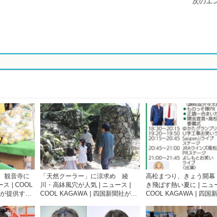
次のエン
 観音寺に
「天然クーラー」に涼求め 綾
高松まつり、きょう開幕
ス | COOL
川・高鉢風穴が人気 | ニュース |
き飛ばす熱い夏に | ニュー
聞社が提供する
COOL KAGAWA | 四国新聞社が提
COOL KAGAWA | 四
供する香川の観光情報サイト
供する香川の観光情報サ