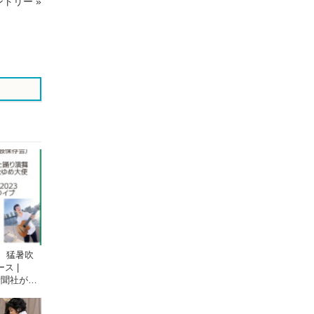
トリー »
ア
ア
す
す
る
る
 猛暑吹
ス |
国新聞社が提
イト