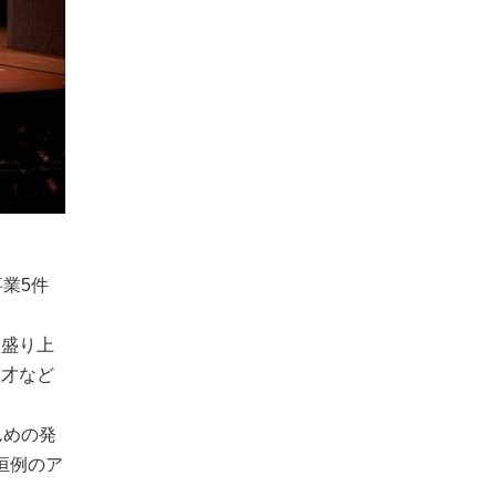
業5件
を盛り上
漫才など
んめの発
恒例のア