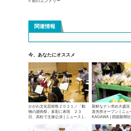
« 前のエントリー
関連情報
今、あなたにオススメ
かがわ文化芸術祭２０２１／「動
新鮮なナシ求め大盛況
物の謝肉祭」多彩に表現 ２３
直売所オープン | ニュー
日、高松で主催公演 | ニュース |
KAGAWA | 四国新
COOL KAGAWA | 四国新聞社が提
香川の観光情報サイト
供する香川の観光情報サイト