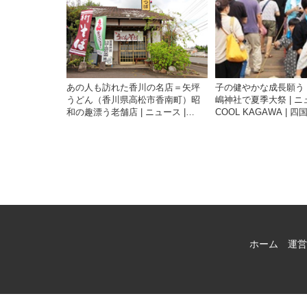
あの人も訪れた香川の名店＝矢坪
子の健やかな成長願う
うどん（香川県高松市香南町）昭
嶋神社で夏季大祭 | ニュ
和の趣漂う老舗店 | ニュース |
COOL KAGAWA | 
COOL KAGAWA | 四国新聞社が提
供する香川の観光情報
供する香川の観光情報サイト
ホーム
運営