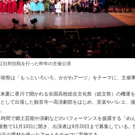
紅白対抗戦を行った昨年の主催公演
術祭は「もっといろいろ、かがわアーツ」をテーマに、主催事
来夏に香川で開かれる全国高校総合文化祭（総文祭）の機運
表として出場した観音寺一高演劇部をはじめ、音楽やバレエ、
る。
ち時間で郷土芸能や演劇などのパフォーマンスを披露する「め
敷で11月10日に開き、出演者は9月20日まで募集している。
で地元の廃材を使ったアートをテーマに実施する。