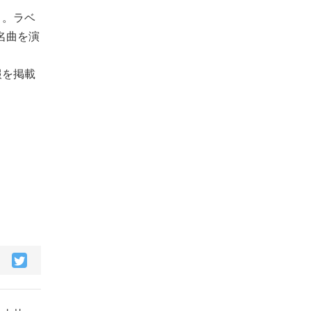
く。ラベ
名曲を演
報を掲載
acebook
Twitter
で
で
シ
シ
ェ
ェ