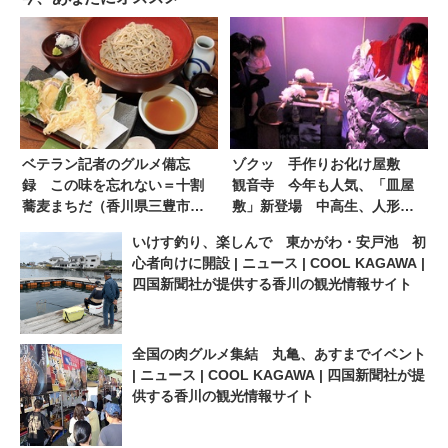
ベテラン記者のグルメ備忘
ゾクッ 手作りお化け屋敷
録 この味を忘れない＝十割
観音寺 今年も人気、「皿屋
蕎麦まちだ（香川県三豊市山
敷」新登場 中高生、人形や
本町）栄養価高い発芽そば |
細工２００点 | ニュース |
いけす釣り、楽しんで 東かがわ・安戸池 初
ニュース | COOL KAGAWA |
COOL KAGAWA | 四国新聞社
心者向けに開設 | ニュース | COOL KAGAWA |
四国新聞社が提供する香川の
が提供する香川の観光情報サ
四国新聞社が提供する香川の観光情報サイト
観光情報サイト
イト
全国の肉グルメ集結 丸亀、あすまでイベント
| ニュース | COOL KAGAWA | 四国新聞社が提
供する香川の観光情報サイト