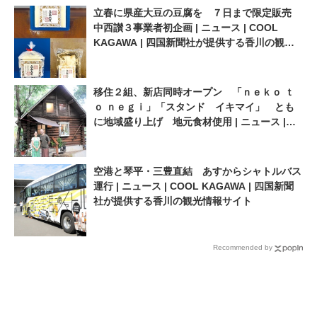
立春に県産大豆の豆腐を ７日まで限定販売
中西讃３事業者初企画 | ニュース | COOL
KAGAWA | 四国新聞社が提供する香川の観光
情報サイト
移住２組、新店同時オープン 「ｎｅｋｏ ｔ
ｏ ｎｅｇｉ」「スタンド イキマイ」 とも
に地域盛り上げ 地元食材使用 | ニュース |
COOL KAGAWA | 四国新聞社が提供する香川
の観光情報サイト
空港と琴平・三豊直結 あすからシャトルバス
運行 | ニュース | COOL KAGAWA | 四国新聞
社が提供する香川の観光情報サイト
Recommended by