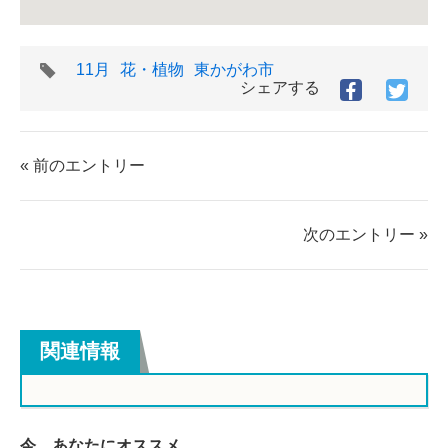
タ
11月
花・植物
東かがわ市
グ
シェアする
Facebook
Twitt
で
で
シ
シ
ェ
ェ
« 前のエントリー
ア
ア
す
す
る
る
次のエントリー »
関連情報
今、あなたにオススメ