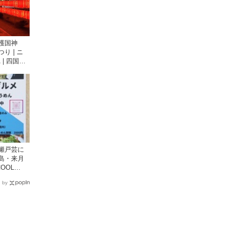
護国神
り | ニ
 | 四国新
光情報サ
瀬戸芸に
島・来月
COOL
が提供する
 by