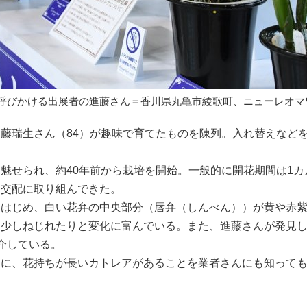
呼びかける出展者の進藤さん＝香川県丸亀市綾歌町、ニューレオマ
藤瑞生さん（84）が趣味で育てたものを陳列。入れ替えなど
せられ、約40年前から栽培を開始。一般的に開花期間は1カ
ら交配に取り組んできた。
はじめ、白い花弁の中央部分（唇弁（しんべん））が黄や赤
、少しねじれたりと変化に富んでいる。また、進藤さんが発見
介している。
に、花持ちが長いカトレアがあることを業者さんにも知って