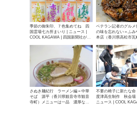
季節の御朱印、７色集めてね 四
ベテラン記者のグルメ
国霊場七カ所まいり | ニュース |
の味を忘れない＝ふみ
COOL KAGAWA | 四国新聞社が提
本店（香川県高松市瓦
供する香川の観光情報サイト
味「きも玉焼」 | ニュー
KAGAWA | 四国新
香川の観光情報サイト
さぬき麺紀行 ラーメン編＝中華
不要の椅子に新たな命
そば 源平（香川県観音寺市観音
度津高生制作 秋会場・
寺町）メニューは一品 濃厚な豚
ニュース | COOL KAG
骨しょうゆ | ニュース | COOL
新聞社が提供する香川
KAGAWA | 四国新聞社が提供する
サイト
香川の観光情報サイト