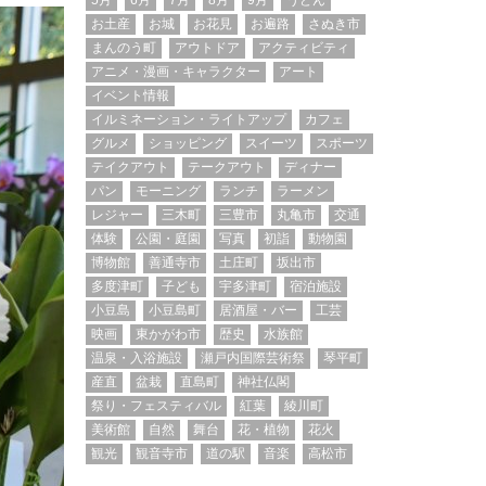
5月
6月
7月
8月
9月
うどん
お土産
お城
お花見
お遍路
さぬき市
まんのう町
アウトドア
アクティビティ
アニメ・漫画・キャラクター
アート
イベント情報
イルミネーション・ライトアップ
カフェ
グルメ
ショッピング
スイーツ
スポーツ
テイクアウト
テークアウト
ディナー
パン
モーニング
ランチ
ラーメン
レジャー
三木町
三豊市
丸亀市
交通
体験
公園・庭園
写真
初詣
動物園
博物館
善通寺市
土庄町
坂出市
多度津町
子ども
宇多津町
宿泊施設
小豆島
小豆島町
居酒屋・バー
工芸
映画
東かがわ市
歴史
水族館
温泉・入浴施設
瀬戸内国際芸術祭
琴平町
産直
盆栽
直島町
神社仏閣
祭り・フェスティバル
紅葉
綾川町
美術館
自然
舞台
花・植物
花火
観光
観音寺市
道の駅
音楽
高松市