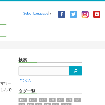
Facebook
Twitter
Yo
Select Language
▼
ア
ア
ア
カ
カ
カ
ウ
ウ
ウ
ン
ン
ン
ト
ト
ト
検索
検索
#うどん
オマワー
楽しんで
タグ一覧
10月
11月
12月
1月
2月
3月
4月