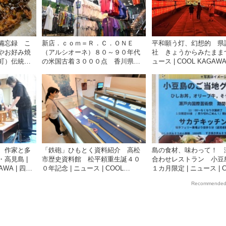
備忘録 こ
新店．ｃｏｍ＝Ｒ．Ｃ．ＯＮＥ
平和願う灯、幻想的 県
やお好み焼
（アルシオーネ）８０～９０年代
社 きょうからみたままつ
町）伝統の
の米国古着３０００点 香川県坂
ュース | COOL KAGAWA
ス | COOL
出市 ４．６ＯＰＥＮ | ニュース |
聞社が提供する香川の観
聞社が提供する
COOL KAGAWA | 四国新聞社が提
イト
供する香川の観光情報サイト
 作家と多
「鉄砲」ひもとく資料紹介 高松
島の食材、味わって！ 
高見島 |
市歴史資料館 松平頼重生誕４０
合わせレストラン 小豆
AWA | 四国
０年記念 | ニュース | COOL
１カ月限定 | ニュース | 
の観光情報
KAGAWA | 四国新聞社が提供する
KAGAWA | 四国新聞社
Recommended
香川の観光情報サイト
香川の観光情報サイト