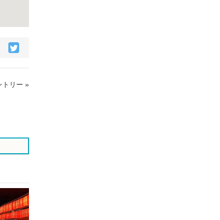
acebook
Twitter
で
で
シ
シ
ェ
ェ
トリー »
ア
ア
す
す
る
る