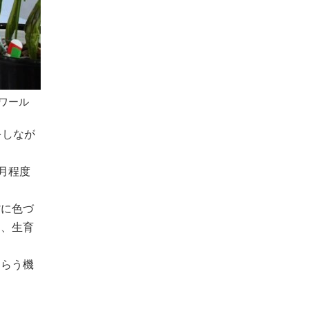
ワール
をしなが
月程度
紫に色づ
し、生育
もらう機