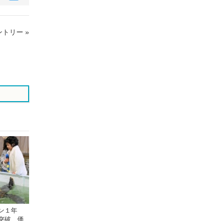
で
で
シ
シ
ェ
ェ
トリー »
ア
ア
す
す
る
る
プン１年
突破 価