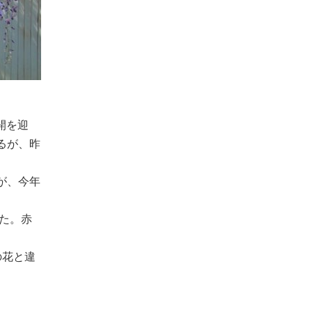
開を迎
るが、昨
が、今年
た。赤
の花と違