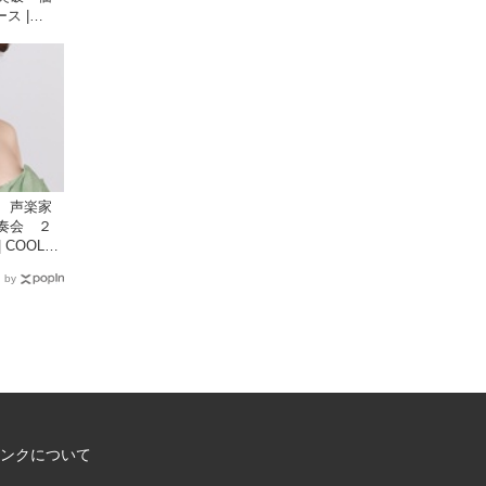
ス |
国新聞社が提
イト
 声楽家
奏会 ２
 COOL
が提供する
 by
ンクについて