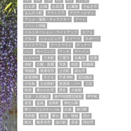
5月
6月
7月
8月
9月
うどん
お土産
お城
お花見
お遍路
さぬき市
まんのう町
アウトドア
アクティビティ
アニメ・漫画・キャラクター
アート
イベント情報
イルミネーション・ライトアップ
カフェ
グルメ
ショッピング
スイーツ
スポーツ
テイクアウト
テークアウト
ディナー
パン
モーニング
ランチ
ラーメン
レジャー
三木町
三豊市
丸亀市
交通
体験
公園・庭園
写真
初詣
動物園
博物館
善通寺市
土庄町
坂出市
多度津町
子ども
宇多津町
宿泊施設
小豆島
小豆島町
居酒屋・バー
工芸
映画
東かがわ市
歴史
水族館
温泉・入浴施設
瀬戸内国際芸術祭
琴平町
産直
盆栽
直島町
神社仏閣
祭り・フェスティバル
紅葉
綾川町
美術館
自然
舞台
花・植物
花火
観光
観音寺市
道の駅
音楽
高松市