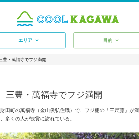
エリア
目的
三豊・萬福寺でフジ満開
 三豊・萬福寺でフジ満開
財田町の萬福寺（金山俊弘住職）で、フジ棚の「三尺藤」が
れ、多くの人が観賞に訪れている。