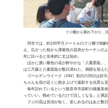
フジ棚から垂れ下がり、
同寺では、約100平方メートルのフジ棚で樹齢
え、広がった枝から薄紫色の花房がカーテンのよ
年に比べると全体的に丈は短め。
ほかに濃い紫色の花が鮮やかな「八重黒龍」、
は三尺藤と八重黒龍が数日遅れた。満開を迎え
ゴールデンウイーク（GW）初日の26日は好天
ちゃんを花の近くに抱き上げて撮影する光景も
毎年訪れているという観音寺市栄町の後藤美保
っていい。眺めているだけで涼しくなる」と満
フジの花は見頃が短く、楽しめるのはあと数日