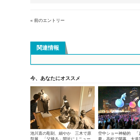
グ
« 前のエントリー
関連情報
今、あなたにオススメ
池川直の彫刻、細やか 三木で原
空中ショー神秘的 「
型展 「父帰る」間近に | ニュー
夢」高松で開幕 大道