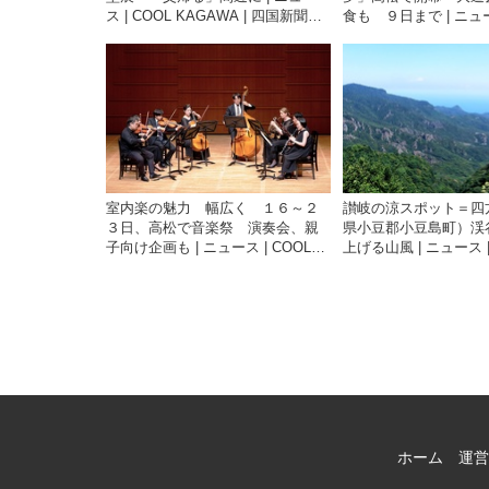
ス | COOL KAGAWA | 四国新聞社
食も ９日まで | ニュー
が提供する香川の観光情報サイト
KAGAWA | 四国新
香川の観光情報サイト
室内楽の魅力 幅広く １６～２
讃岐の涼スポット＝四
３日、高松で音楽祭 演奏会、親
県小豆郡小豆島町）渓
子向け企画も | ニュース | COOL
上げる山風 | ニュース |
KAGAWA | 四国新聞社が提供する
KAGAWA | 四国新
香川の観光情報サイト
香川の観光情報サイト
ホーム
運営