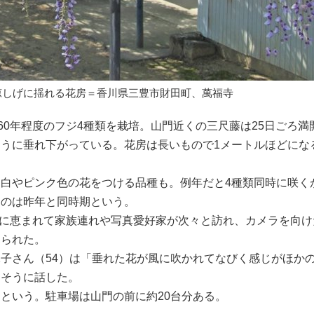
涼しげに揺れる花房＝香川県三豊市財田町、萬福寺
60年程度のフジ4種類を栽培。山門近くの三尺藤は25日ごろ満
うに垂れ下がっている。花房は長いもので1メートルほどにな
白やピンク色の花をつける品種も。例年だと4種類同時に咲く
たのは昨年と同時期という。
に恵まれて家族連れや写真愛好家が次々と訪れ、カメラを向け
見られた。
子さん（54）は「垂れた花が風に吹かれてなびく感じがほか
足そうに話した。
という。駐車場は山門の前に約20台分ある。