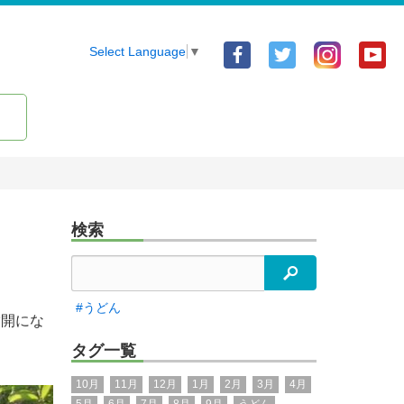
Facebook
Twitter
Yo
Select Language
▼
ア
ア
ア
カ
カ
カ
ウ
ウ
ウ
ン
ン
ン
ト
ト
ト
検索
検索
#うどん
満開にな
タグ一覧
10月
11月
12月
1月
2月
3月
4月