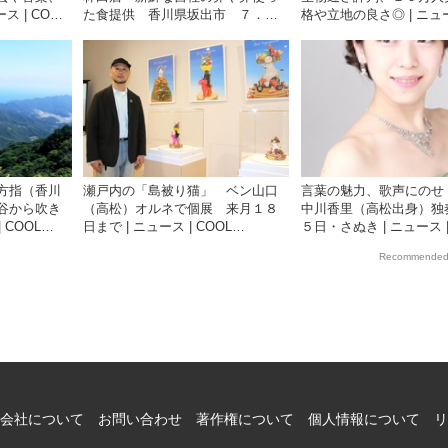
ス | COOL
た食提供 香川県坂出市 ７．３
格や立地の良さ◎ | ニュー
聞社が提供する
移転ＯＰＥＮ | ニュース | COOL
COOL KAGAWA | 四
KAGAWA | 四国新聞社が提供する
供する香川の観光情報サ
香川の観光情報サイト
方指（香川
瀬戸内の「島被り猫」 ベン山口
言葉の魅力、歌声にのせ
谷から吹き
（高松）オルネで個展 来月１８
中川香里（高松出身）独
 COOL
日まで | ニュース | COOL
５日・さぬき | ニュース |
聞社が提供する
KAGAWA | 四国新聞社が提供する
KAGAWA | 四国新聞社
Recommended
香川の観光情報サイト
香川の観光情報サイト
会社について
お問い合わせ
著作権について
個人情報について
リ