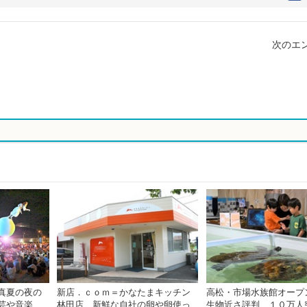
次のエン
真夏の夜の
新店．ｃｏｍ＝かなたまキッチン
高松・市場水族館オー
芸や音楽、
林田店 新鮮な自社の卵や卵使っ
生物近さ評判、１０万人