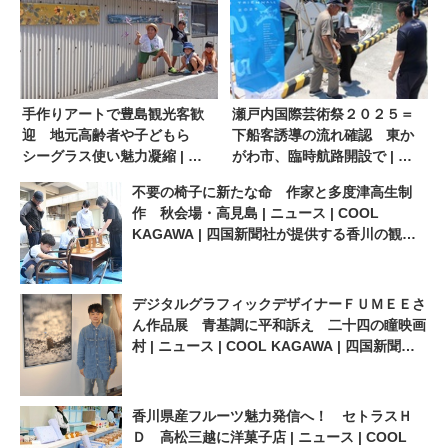
手作りアートで豊島観光客歓
瀬戸内国際芸術祭２０２５＝
迎 地元高齢者や子どもら
下船客誘導の流れ確認 東か
シーグラス使い魅力凝縮 | ニ
がわ市、臨時航路開設で | ニ
ュース | COOL KAGAWA | 四
ュース | COOL KAGAWA | 四
不要の椅子に新たな命 作家と多度津高生制
国新聞社が提供する香川の観
国新聞社が提供する香川の観
作 秋会場・高見島 | ニュース | COOL
光情報サイト
光情報サイト
KAGAWA | 四国新聞社が提供する香川の観光
情報サイト
デジタルグラフィックデザイナーＦＵＭＥＥさ
ん作品展 青基調に平和訴え 二十四の瞳映画
村 | ニュース | COOL KAGAWA | 四国新聞社
が提供する香川の観光情報サイト
香川県産フルーツ魅力発信へ！ セトラスＨ
Ｄ 高松三越に洋菓子店 | ニュース | COOL