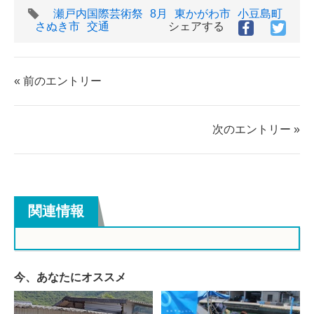
タ
瀬戸内国際芸術祭
8月
東かがわ市
小豆島町
グ
さぬき市
交通
シェアする
Facebook
Twitt
で
で
シ
シ
ェ
ェ
« 前のエントリー
ア
ア
す
す
る
る
次のエントリー »
関連情報
今、あなたにオススメ