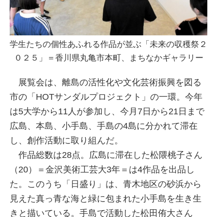
学生たちの個性あふれる作品が並ぶ「未来の収穫祭２
０２５」＝香川県丸亀市本町、まちなかギャラリー
展覧会は、離島の活性化や文化芸術振興を図る
市の「HOTサンダルプロジェクト」の一環。今年
は5大学から11人が参加し、今月7日から21日まで
広島、本島、小手島、手島の4島に分かれて滞在
し、創作活動に取り組んだ。
作品総数は28点。広島に滞在した松隈桃子さん
（20）＝金沢美術工芸大3年＝は4作品を出品し
た。このうち「日盛り」は、青木地区の砂浜から
見えた真っ青な海と緑に包まれた小手島を生き生
きと描いている。手島で活動した松田侑大さん