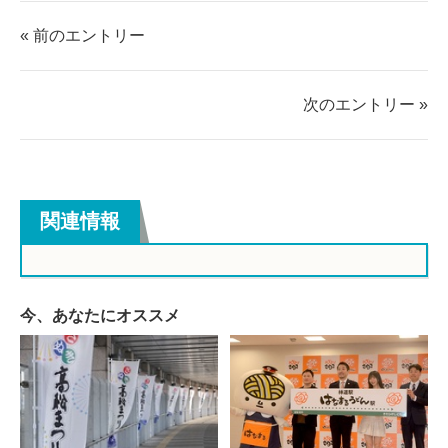
シ
シ
ェ
ェ
« 前のエントリー
ア
ア
す
す
る
る
次のエントリー »
関連情報
今、あなたにオススメ