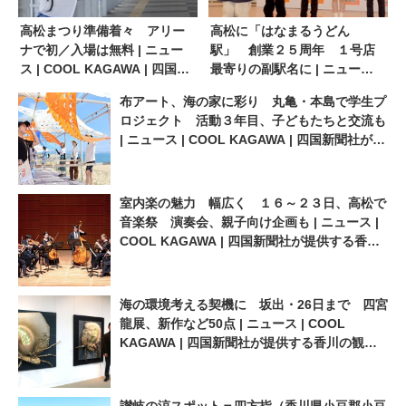
高松まつり準備着々 アリー
高松に「はなまるうどん
ナで初／入場は無料 | ニュー
駅」 創業２５周年 １号店
ス | COOL KAGAWA | 四国新
最寄りの副駅名に | ニュース |
聞社が提供する香川の観光情
COOL KAGAWA | 四国新聞社
布アート、海の家に彩り 丸亀・本島で学生プ
報サイト
が提供する香川の観光情報サ
ロジェクト 活動３年目、子どもたちと交流も
イト
| ニュース | COOL KAGAWA | 四国新聞社が提
供する香川の観光情報サイト
室内楽の魅力 幅広く １６～２３日、高松で
音楽祭 演奏会、親子向け企画も | ニュース |
COOL KAGAWA | 四国新聞社が提供する香川
の観光情報サイト
海の環境考える契機に 坂出・26日まで 四宮
龍展、新作など50点 | ニュース | COOL
KAGAWA | 四国新聞社が提供する香川の観光
情報サイト
讃岐の涼スポット＝四方指（香川県小豆郡小豆