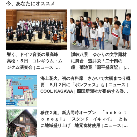
今、あなたにオススメ
響く、ドイツ音楽の最高峰
讃岐八景 ゆかりの文学題材
高松・５日 コレギウム・ム
に舞台 壺井栄「二十四の
ジクム演奏会 | ニュース |
瞳」菊池寛「源平盛衰記」 |
COOL KAGAWA | 四国新聞社
ニュース | COOL KAGAWA |
海上花火、初の有料席 さかいで大橋まつり概
が提供する香川の観光情報サ
四国新聞社が提供する香川の
要 ８月２日に「ボンフェス」も | ニュース |
イト
観光情報サイト
COOL KAGAWA | 四国新聞社が提供する香川
の観光情報サイト
移住２組、新店同時オープン 「ｎｅｋｏ ｔ
ｏ ｎｅｇｉ」「スタンド イキマイ」 とも
に地域盛り上げ 地元食材使用 | ニュース |
COOL KAGAWA | 四国新聞社が提供する香川