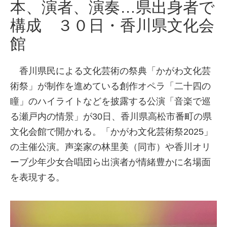
本、演者、演奏…県出身者で
構成 ３０日・香川県文化会
館
香川県民による文化芸術の祭典「かがわ文化芸
術祭」が制作を進めている創作オペラ「二十四の
瞳」のハイライトなどを披露する公演「音楽で巡
る瀬戸内の情景」が30日、香川県高松市番町の県
文化会館で開かれる。「かがわ文化芸術祭2025」
の主催公演。声楽家の林里美（同市）や香川オリ
ーブ少年少女合唱団ら出演者が情緒豊かに名場面
を表現する。