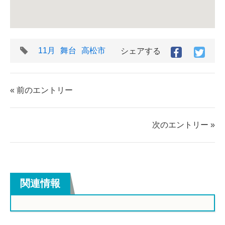
タ
11月
舞台
高松市
シェアする
Facebook
Twitt
グ
で
で
シ
シ
ェ
ェ
« 前のエントリー
ア
ア
す
す
る
る
次のエントリー »
関連情報