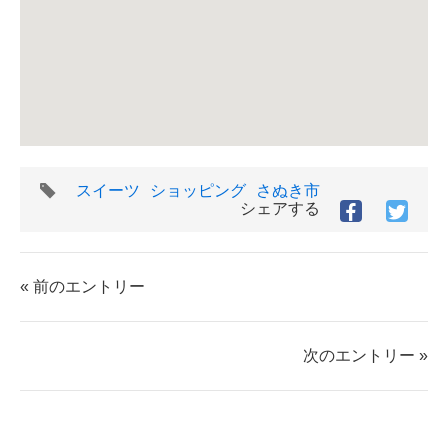
タ
スイーツ
ショッピング
さぬき市
グ
シェアする
Facebook
Twitt
で
で
シ
シ
ェ
ェ
« 前のエントリー
ア
ア
す
す
る
る
次のエントリー »