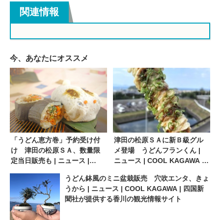
関連情報
今、あなたにオススメ
「うどん恵方巻」予約受け付
津田の松原ＳＡに新Ｂ級グル
け 津田の松原ＳＡ、数量限
メ登場 うどんフランくん |
定当日販売も | ニュース |
ニュース | COOL KAGAWA |
COOL KAGAWA | 四国新聞社
四国新聞社が提供する香川の
うどん鉢風のミニ盆栽販売 穴吹エンタ、きょ
が提供する香川の観光情報サ
観光情報サイト
うから | ニュース | COOL KAGAWA | 四国新
イト
聞社が提供する香川の観光情報サイト