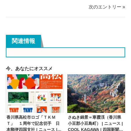
る
る
次のエントリー »
関連情報
今、あなたにオススメ
香川県高松市ロゴ「ＴＫＭ
さぬき錦景＝寒霞渓（香川県
Ｔ」 １周年で記念切手 日
小豆郡小豆島町） | ニュース |
本郵便四国支社 | ニュース |
COOL KAGAWA | 四国新聞社