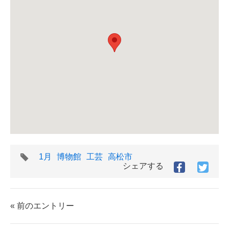
タ
1月
博物館
工芸
高松市
グ
シェアする
Facebook
Twitt
で
で
シ
シ
ェ
ェ
« 前のエントリー
ア
ア
す
す