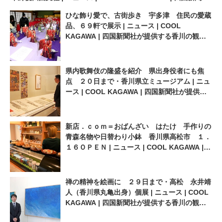
COOL KAGAWA | 四国新聞社
が提供する香川の観光情報サ
ひな飾り愛で、古街歩き 宇多津 住民の愛蔵
が提供する香川の観光情報サ
イト
品、６９軒で展示 | ニュース | COOL
イト
KAGAWA | 四国新聞社が提供する香川の観光
情報サイト
県内歌舞伎の隆盛を紹介 県出身役者にも焦
点 ２０日まで・香川県立ミュージアム | ニュ
ース | COOL KAGAWA | 四国新聞社が提供す
る香川の観光情報サイト
新店．ｃｏｍ＝おばんざい はたけ 手作りの
青森名物や日替わり小鉢 香川県高松市 １．
１６ＯＰＥＮ | ニュース | COOL KAGAWA |
四国新聞社が提供する香川の観光情報サイト
禅の精神を絵画に ２９日まで・高松 永井靖
人（香川県丸亀出身）個展 | ニュース | COOL
KAGAWA | 四国新聞社が提供する香川の観光
情報サイト