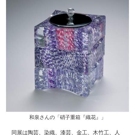
和泉さんの「硝子重箱『織花』」
同展は陶芸、染織、漆芸、金工、木竹工、人