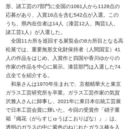
形、諸工芸の7部門に全国の1061人から1128点の
応募があり、入賞16点を含む542点が入選。この
うち、県内在住者は14人（漆芸12人、陶芸1人、
諸工芸1人）が入選した。
全国11カ所を巡回する展覧会の8カ所目となる高
松展では、重要無形文化財保持者（人間国宝）41
人の作品をはじめ、入賞作と四国や香川ゆかりの
作家の作品を中心に展示。漆芸部門は入選した74
点全てを紹介する。
和泉さんは1970年生まれで、京都精華大と東京
ガラス工芸研究所を卒業。ガラス工芸作家の気賀
沢雅人さんに師事し、2021年に東日本伝統工芸展
で日本工芸会賞に輝いた。今回の受賞作「硝子重
箱『織花（がらすじゅうばこおりばな）』」は、
透明のガラスの中に紫色のねじれたガラス棒を入