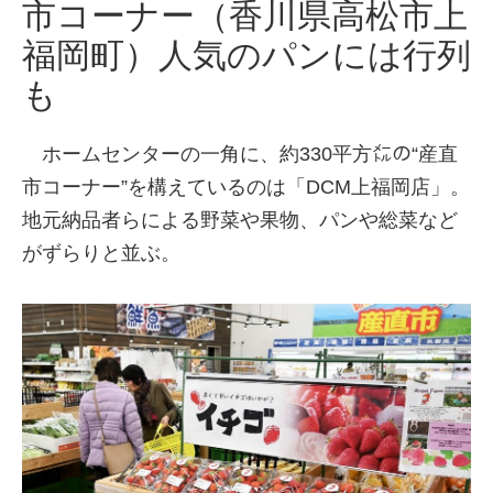
市コーナー（香川県高松市上
福岡町）人気のパンには行列
も
ホームセンターの一角に、約330平方㍍の“産直
市コーナー”を構えているのは「DCM上福岡店」。
地元納品者らによる野菜や果物、パンや総菜など
がずらりと並ぶ。