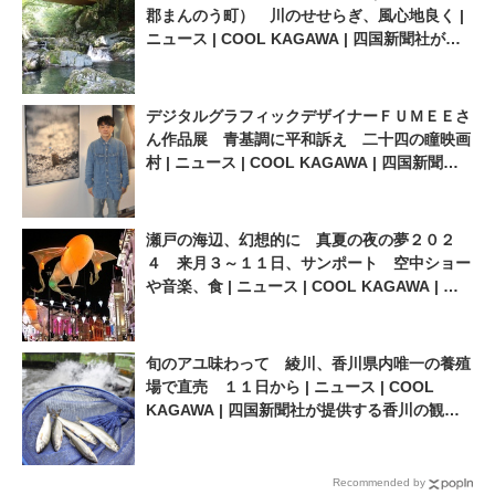
郡まんのう町） 川のせせらぎ、風心地良く |
ニュース | COOL KAGAWA | 四国新聞社が提
供する香川の観光情報サイト
デジタルグラフィックデザイナーＦＵＭＥＥさ
ん作品展 青基調に平和訴え 二十四の瞳映画
村 | ニュース | COOL KAGAWA | 四国新聞社
が提供する香川の観光情報サイト
瀬戸の海辺、幻想的に 真夏の夜の夢２０２
４ 来月３～１１日、サンポート 空中ショー
や音楽、食 | ニュース | COOL KAGAWA | 四
国新聞社が提供する香川の観光情報サイト
旬のアユ味わって 綾川、香川県内唯一の養殖
場で直売 １１日から | ニュース | COOL
KAGAWA | 四国新聞社が提供する香川の観光
情報サイト
Recommended by