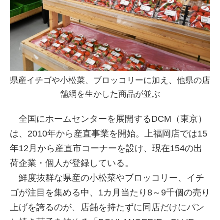
県産イチゴや小松菜、ブロッコリーに加え、他県の店
舗網を生かした商品が並ぶ
全国にホームセンターを展開するDCM（東京）
は、2010年から産直事業を開始。上福岡店では15
年12月から産直市コーナーを設け、現在154の出
荷企業・個人が登録している。
鮮度抜群な県産の小松菜やブロッコリー、イチ
ゴが注目を集める中、1カ月当たり8～9千個の売り
上げを誇るのが、店舗を持たずに同店だけにパン