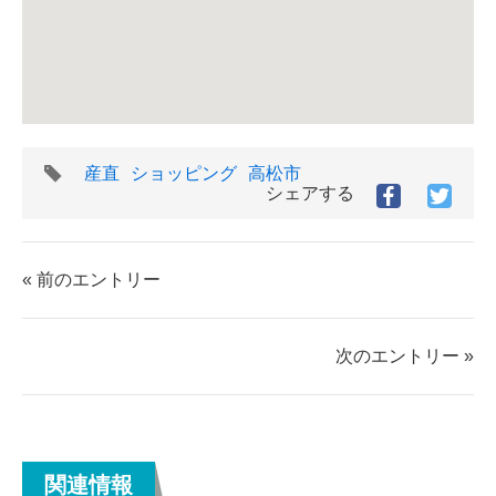
タ
産直
ショッピング
高松市
グ
シェアする
Facebook
Twitt
で
で
シ
シ
ェ
ェ
« 前のエントリー
ア
ア
す
す
る
る
次のエントリー »
関連情報