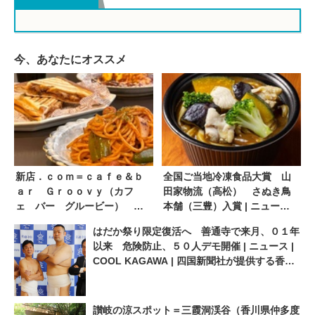
今、あなたにオススメ
新店．ｃｏｍ＝ｃａｆｅ＆ｂ
全国ご当地冷凍食品大賞 山
ａｒ Ｇｒｏｏｖｙ（カフ
田家物流（高松） さぬき鳥
ェ バー グルービー） 季
本舗（三豊）入賞 | ニュース |
節の創作イタリアン楽しめ
COOL KAGAWA | 四国新聞社
はだか祭り限定復活へ 善通寺で来月、０１年
る 香川県高松市 １２．４
が提供する香川の観光情報サ
以来 危険防止、５０人デモ開催 | ニュース |
ＯＰＥＮ | ニュース | COOL
イト
COOL KAGAWA | 四国新聞社が提供する香川
KAGAWA | 四国新聞社が提供
の観光情報サイト
する香川の観光情報サイト
讃岐の涼スポット＝三霞洞渓谷（香川県仲多度