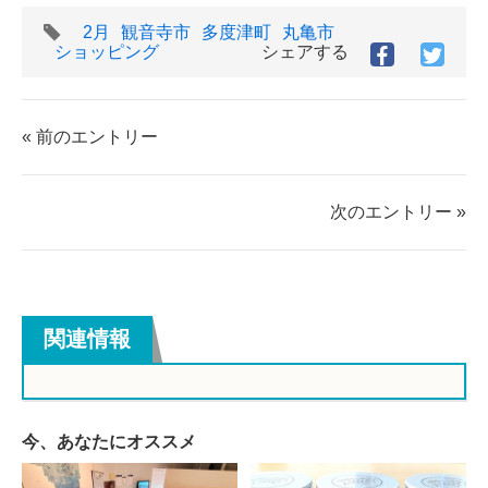
タ
2月
観音寺市
多度津町
丸亀市
グ
ショッピング
シェアする
Facebook
Twitt
で
で
シ
シ
ェ
ェ
« 前のエントリー
ア
ア
す
す
る
る
次のエントリー »
関連情報
今、あなたにオススメ