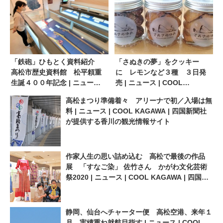
「鉄砲」ひもとく資料紹介
「さぬきの夢」をクッキー
高松市歴史資料館 松平頼重
に レモンなど３種 ３日発
生誕４００年記念 | ニュース |
売 | ニュース | COOL
COOL KAGAWA | 四国新聞社
KAGAWA | 四国新聞社が提供
高松まつり準備着々 アリーナで初／入場は無
が提供する香川の観光情報サ
する香川の観光情報サイト
料 | ニュース | COOL KAGAWA | 四国新聞社
イト
が提供する香川の観光情報サイト
作家人生の思い詰め込む 高松で最後の作品
展 「すなご染」 佐竹さん かがわ文化芸術
祭2020 | ニュース | COOL KAGAWA | 四国新
聞社が提供する香川の観光情報サイト
静岡、仙台へチャーター便 高松空港、来年１
月 実績重ね就航目指す | ニュース | COOL