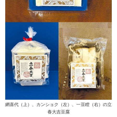
網喜代（上）、カンショク（左）、一豆瞠（右）の立
春大吉豆腐