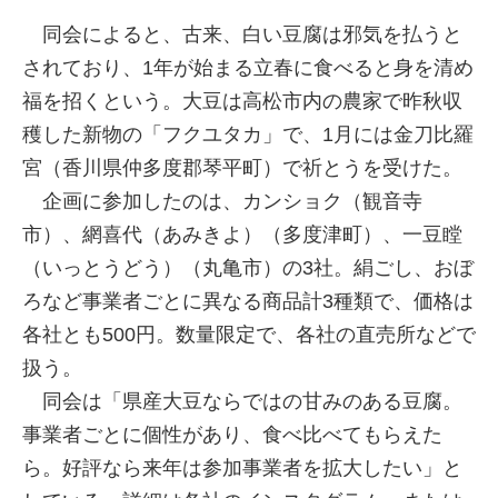
同会によると、古来、白い豆腐は邪気を払うと
されており、1年が始まる立春に食べると身を清め
福を招くという。大豆は高松市内の農家で昨秋収
穫した新物の「フクユタカ」で、1月には金刀比羅
宮（香川県仲多度郡琴平町）で祈とうを受けた。
企画に参加したのは、カンショク（観音寺
市）、網喜代（あみきよ）（多度津町）、一豆瞠
（いっとうどう）（丸亀市）の3社。絹ごし、おぼ
ろなど事業者ごとに異なる商品計3種類で、価格は
各社とも500円。数量限定で、各社の直売所などで
扱う。
同会は「県産大豆ならではの甘みのある豆腐。
事業者ごとに個性があり、食べ比べてもらえた
ら。好評なら来年は参加事業者を拡大したい」と