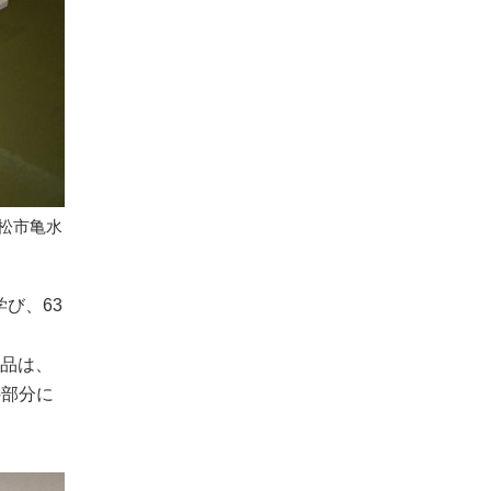
松市亀水
び、63
作品は、
の部分に