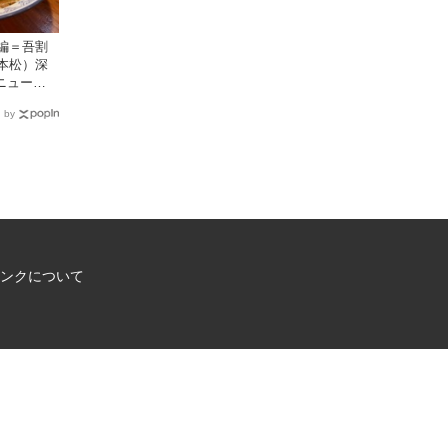
編＝吾割
本松）深
ニュース |
国新聞社が提
 by
イト
ンクについて