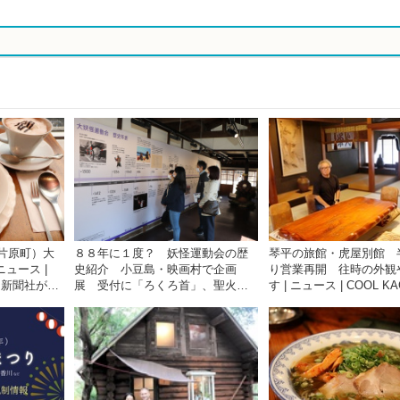
片原町）大
８８年に１度？ 妖怪運動会の歴
琴平の旅館・虎屋別館 
ニュース |
史紹介 小豆島・映画村で企画
り営業再開 往時の外観
四国新聞社が提
展 受付に「ろくろ首」、聖火な
す | ニュース | COOL KA
サイト
らぬ「妖火」 | ニュース | COOL
四国新聞社が提供する香
KAGAWA | 四国新聞社が提供する
情報サイト
香川の観光情報サイト