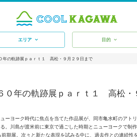
エリア
目的
０年の軌跡展ｐａｒｔ１ 高松・９月２９日まで
６０年の軌跡展ｐａｒｔ１ 高松・
ューヨーク時代に焦点を当てた作品展が、同市亀水町のアト
いる。川島が渡米前に東京で過ごした時期とニューヨークで制
する前期展。次々と新たな表現を試みる中に、過去作との連続性