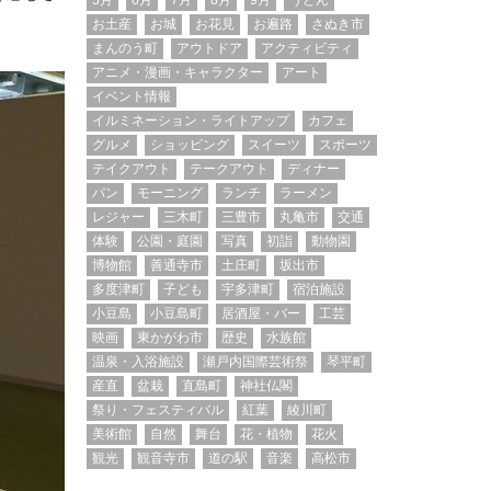
5月
6月
7月
8月
9月
うどん
お土産
お城
お花見
お遍路
さぬき市
まんのう町
アウトドア
アクティビティ
アニメ・漫画・キャラクター
アート
イベント情報
イルミネーション・ライトアップ
カフェ
グルメ
ショッピング
スイーツ
スポーツ
テイクアウト
テークアウト
ディナー
パン
モーニング
ランチ
ラーメン
レジャー
三木町
三豊市
丸亀市
交通
体験
公園・庭園
写真
初詣
動物園
博物館
善通寺市
土庄町
坂出市
多度津町
子ども
宇多津町
宿泊施設
小豆島
小豆島町
居酒屋・バー
工芸
映画
東かがわ市
歴史
水族館
温泉・入浴施設
瀬戸内国際芸術祭
琴平町
産直
盆栽
直島町
神社仏閣
祭り・フェスティバル
紅葉
綾川町
美術館
自然
舞台
花・植物
花火
観光
観音寺市
道の駅
音楽
高松市