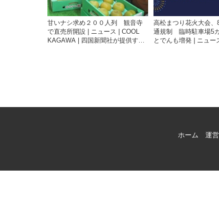
甘いナシ求め２００人列 観音寺
高松まつり花火大会、8
で直売所開設 | ニュース | COOL
通規制 臨時駐車場5カ
KAGAWA | 四国新聞社が提供する
とでんも増発 | ニュース 
香川の観光情報サイト
KAGAWA | 四国新
香川の観光情報サイト
ホーム
運営