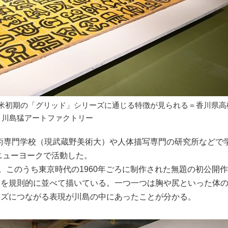
米初期の「グリッド」シリーズに通じる特徴が見られる＝香川県高
、川島猛アートファクトリー
美術専門学校（現武蔵野美術大）や人体描写専門の研究所などで学
ニューヨークで活動した。
。このうち東京時代の1960年ごろに制作された無題の初公開
様を規則的に並べて描いている。一つ一つは胸や尻といった体
ーズにつながる表現が川島の中にあったことが分かる。