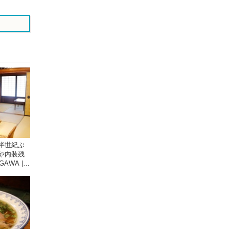
半世紀ぶ
や内装残
GAWA |
川の観光