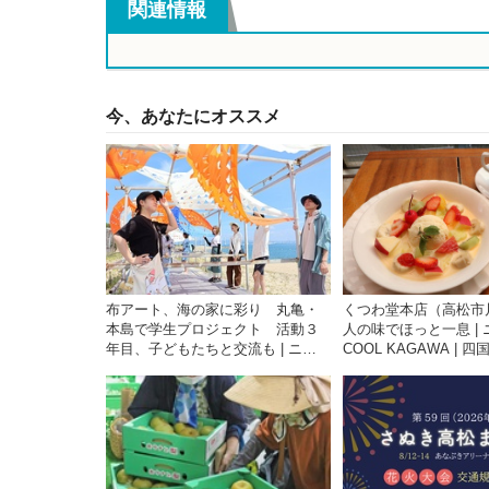
関連情報
今、あなたにオススメ
布アート、海の家に彩り 丸亀・
くつわ堂本店（高松市
本島で学生プロジェクト 活動３
人の味でほっと一息 | 
年目、子どもたちと交流も | ニュ
COOL KAGAWA | 
ース | COOL KAGAWA | 四国新聞
供する香川の観光情報
社が提供する香川の観光情報サイ
ト