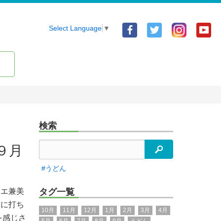
Facebook
Twitter
Yo
Select Language
▼
ア
ア
ア
カ
カ
カ
ウ
ウ
ウ
ン
ン
ン
ト
ト
ト
検索
９月
検索
#うどん
リエ兼美
タグ一覧
作に打ち
10月
11月
12月
1月
2月
3月
4月
を感じさ