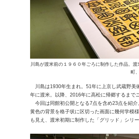
川島が渡米前の１９６０年ごろに制作した作品。渡
町
川島は1930年生まれ。51年に上京し武蔵野
年に渡米。以降、2016年に高松に帰郷するまで
今回は同館初公開となる7点を含め23点を紹介
黄色の背景を格子状に区切った画面に幾何学模
も見え、渡米初期に制作した「グリッド」シリ