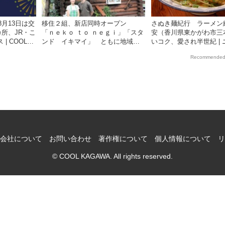
月13日は交
移住２組、新店同時オープン
さぬき麺紀行 ラーメン
所、JR・こ
「ｎｅｋｏ ｔｏ ｎｅｇｉ」「スタ
安（香川県東かがわ市三
| COOL
ンド イキマイ」 ともに地域盛
いコク、愛され半世紀 | 
聞社が提供する
り上げ 地元食材使用 | ニュース |
COOL KAGAWA | 四
Recommended
COOL KAGAWA | 四国新聞社が提
供する香川の観光情報サ
供する香川の観光情報サイト
会社について
お問い合わせ
著作権について
個人情報について
リ
© COOL KAGAWA. All rights reserved.