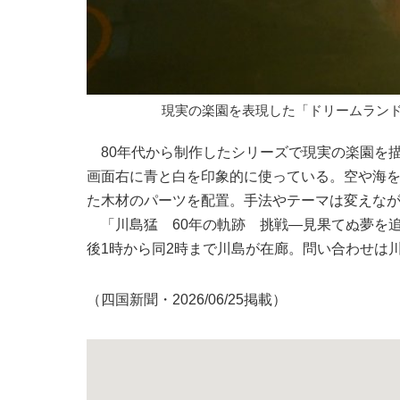
現実の楽園を表現した「ドリームラン
80年代から制作したシリーズで現実の楽園を
画面右に青と白を印象的に使っている。空や海を
た木材のパーツを配置。手法やテーマは変えな
「川島猛 60年の軌跡 挑戦―見果てぬ夢を追う
後1時から同2時まで川島が在廊。問い合わせは川島猛
（四国新聞・2026/06/25掲載）