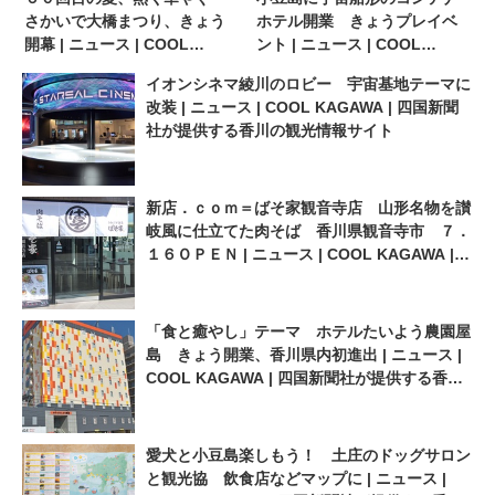
さかいで大橋まつり、きょう
ホテル開業 きょうプレイベ
開幕 | ニュース | COOL
ント | ニュース | COOL
KAGAWA | 四国新聞社が提供
KAGAWA | 四国新聞社が提供
イオンシネマ綾川のロビー 宇宙基地テーマに
する香川の観光情報サイト
する香川の観光情報サイト
改装 | ニュース | COOL KAGAWA | 四国新聞
社が提供する香川の観光情報サイト
新店．ｃｏｍ＝ばそ家観音寺店 山形名物を讃
岐風に仕立てた肉そば 香川県観音寺市 ７．
１６ＯＰＥＮ | ニュース | COOL KAGAWA |
四国新聞社が提供する香川の観光情報サイト
「食と癒やし」テーマ ホテルたいよう農園屋
島 きょう開業、香川県内初進出 | ニュース |
COOL KAGAWA | 四国新聞社が提供する香川
の観光情報サイト
愛犬と小豆島楽しもう！ 土庄のドッグサロン
と観光協 飲食店などマップに | ニュース |