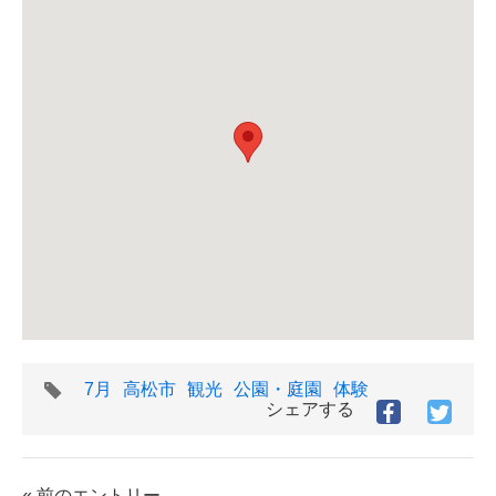
タ
7月
高松市
観光
公園・庭園
体験
グ
シェアする
Facebook
Twitt
で
で
シ
シ
ェ
ェ
« 前のエントリー