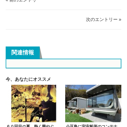
ア
ア
す
す
る
る
次のエントリー »
関連情報
今、あなたにオススメ
６０回目の夏、熱く華やぐ
小豆島に宇宙船形のコンテナ