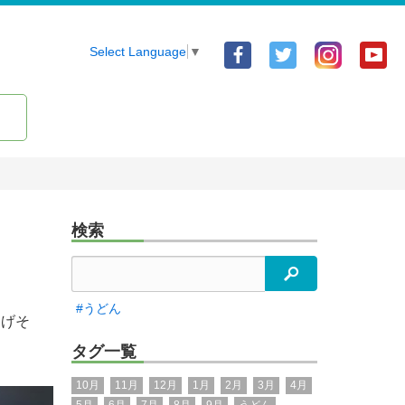
Facebook
Twitter
Yo
Select Language
▼
ア
ア
ア
カ
カ
カ
ウ
ウ
ウ
ン
ン
ン
ト
ト
ト
検索
検索
#うどん
ろげそ
タグ一覧
10月
11月
12月
1月
2月
3月
4月