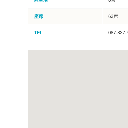
駐車場
8台
座席
63席
TEL
087-837-