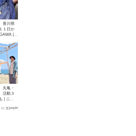
、香川県
１１日か
GAWA |
川の観光
 丸亀・
 活動３
 | ニュ
| 四国新聞
 by
情報サイ