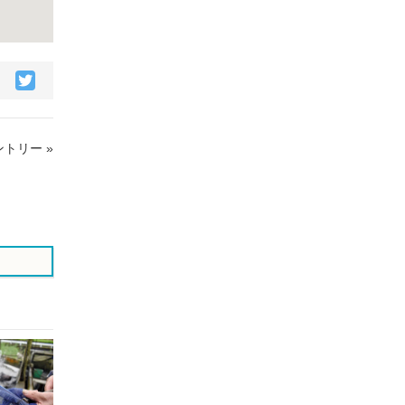
acebook
Twitter
で
で
シ
シ
ェ
ェ
トリー »
ア
ア
す
す
る
る