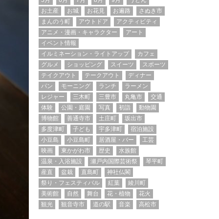
5月
6月
7月
8月
9月
うどん
お土産
お城
お花見
お遍路
さぬき市
まんのう町
アウトドア
アクティビティ
アニメ・漫画・キャラクター
アート
イベント情報
イルミネーション・ライトアップ
カフェ
グルメ
ショッピング
スイーツ
スポーツ
テイクアウト
テークアウト
ディナー
パン
モーニング
ランチ
ラーメン
レジャー
三木町
三豊市
丸亀市
交通
体験
公園・庭園
写真
初詣
動物園
博物館
善通寺市
土庄町
坂出市
多度津町
子ども
宇多津町
宿泊施設
小豆島
小豆島町
居酒屋・バー
工芸
映画
東かがわ市
歴史
水族館
温泉・入浴施設
瀬戸内国際芸術祭
琴平町
産直
盆栽
直島町
神社仏閣
祭り・フェスティバル
紅葉
綾川町
美術館
自然
舞台
花・植物
花火
観光
観音寺市
道の駅
音楽
高松市