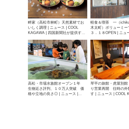
畔家（高松市林町）天然素材でお
軽食＆喫茶 一（ichi
いしく調理 | ニュース | COOL
木太町）ボリューミ
KAGAWA | 四国新聞社が提供する
３．１８OPEN | ニュー
香川の観光情報サイト
KAGAWA | 四国新
香川の観光情報サイト
高松・市場水族館オープン１年
琴平の旅館・虎屋別館
生物近さ評判、１０万人突破 価
り営業再開 往時の外
格や立地の良さ◎ | ニュース |
す | ニュース | COOL 
COOL KAGAWA | 四国新聞社が提
四国新聞社が提供する
供する香川の観光情報サイト
情報サイト