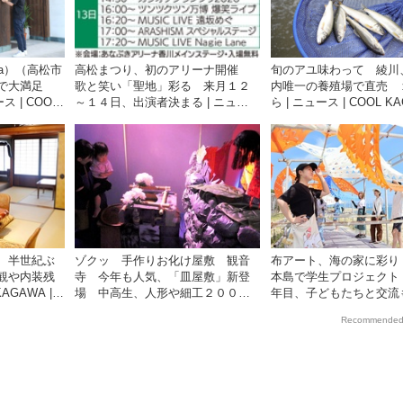
ka）（高松市
高松まつり、初のアリーナ開催
旬のアユ味わって 綾川
ーで大満足
歌と笑い「聖地」彩る 来月１２
内唯一の養殖場で直売 
ス | COOL
～１４日、出演者決まる | ニュー
ら | ニュース | COOL KA
聞社が提供する
ス | COOL KAGAWA | 四国新聞社
四国新聞社が提供する香
が提供する香川の観光情報サイト
情報サイト
 半世紀ぶ
ゾクッ 手作りお化け屋敷 観音
布アート、海の家に彩り
観や内装残
寺 今年も人気、「皿屋敷」新登
本島で学生プロジェクト
KAGAWA |
場 中高生、人形や細工２００点 |
年目、子どもたちと交流も
香川の観光
ニュース | COOL KAGAWA | 四国
ース | COOL KAGAWA 
Recommended
新聞社が提供する香川の観光情報
社が提供する香川の観光
サイト
ト